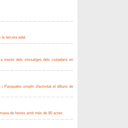
e la tercera edat
' a través dels missatges dels ciutadans en
 Pasquales omplin d'activitat el dilluns de
etmana de festes amb més de 80 actes