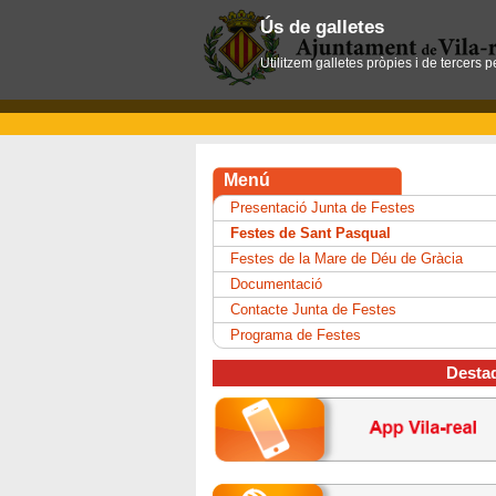
Ús de galletes
Utilitzem galletes pròpies i de tercers 
Menú
Presentació Junta de Festes
Festes de Sant Pasqual
Festes de la Mare de Déu de Gràcia
Documentació
Contacte Junta de Festes
Programa de Festes
Desta