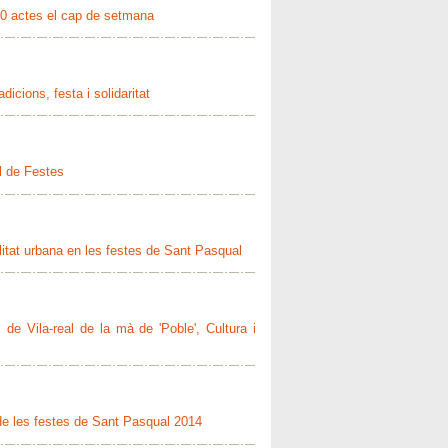
80 actes el cap de setmana
icions, festa i solidaritat
l de Festes
ilitat urbana en les festes de Sant Pasqual
s de Vila-real de la mà de 'Poble', Cultura i
r de les festes de Sant Pasqual 2014