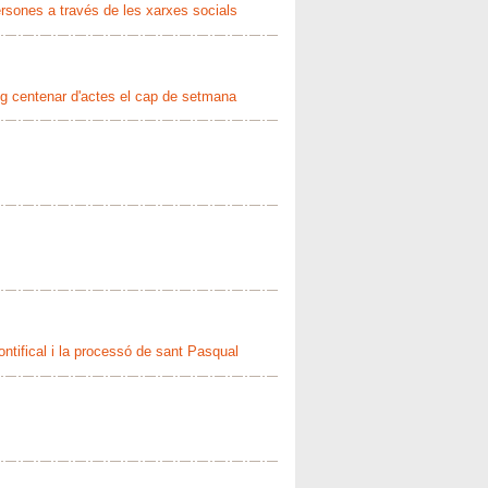
rsones a través de les xarxes socials
ig centenar d'actes el cap de setmana
ontifical i la processó de sant Pasqual