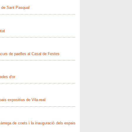
es de Sant Pasqual
tat
curs de paelles al Casal de Festes
odes d'or
ais expositius de Vila-real
càrrega de coets i la inauguració dels espais