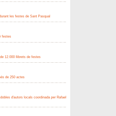
 durant les festes de Sant Pasqual
r festes
de 12.000 llibrets de festes
més de 250 actes
dobles d'autors locals coordinada per Rafael