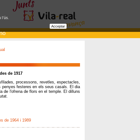
 l’ús.
Acceptar
ano
ual
 des de 1917
sfilades, processons, revetles, espectacles,
es penyes festeres en els seus casals. El dia
a de l'ofrena de flors en el temple. El dilluns
utat.
es de 1964 i 1989