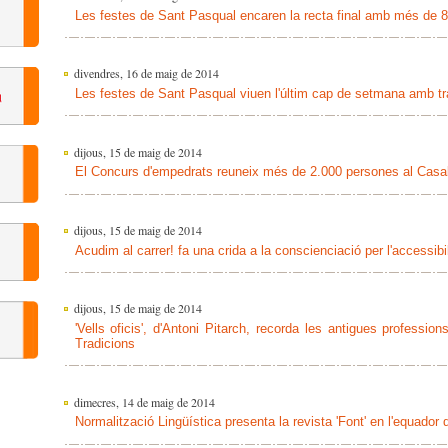
Les festes de Sant Pasqual encaren la recta final amb més de 
divendres, 16 de maig de 2014
Les festes de Sant Pasqual viuen l'últim cap de setmana amb trad
dijous, 15 de maig de 2014
El Concurs d'empedrats reuneix més de 2.000 persones al Casa
dijous, 15 de maig de 2014
Acudim al carrer! fa una crida a la conscienciació per l'accessib
dijous, 15 de maig de 2014
'Vells oficis', d'Antoni Pitarch, recorda les antigues profession
Tradicions
dimecres, 14 de maig de 2014
Normalització Lingüística presenta la revista 'Font' en l'equado