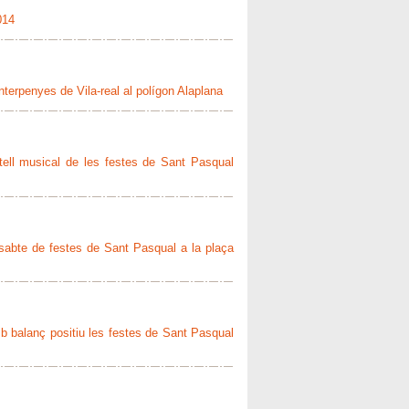
014
terpenyes de Vila-real al polígon Alaplana
tell musical de les festes de Sant Pasqual
ssabte de festes de Sant Pasqual a la plaça
mb balanç positiu les festes de Sant Pasqual