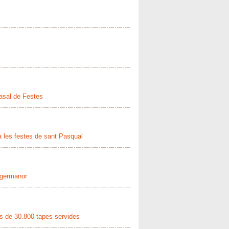
Casal de Festes
 a les festes de sant Pasqual
 germanor
és de 30.800 tapes servides