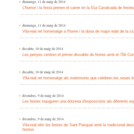
diumenge, 11 de maig de 2014
L'humor i la festa prenen el carrer en la 51a Cavalcada de fest
diumenge, 11 de maig de 2014
Vila-real ret homenatge a l'home i la dona de major edat de la ciu
dissabte, 10 de maig de 2014
Les penyes centren el primer dissabte de festes amb el 70é Con
dissabte, 10 de maig de 2014
Vila-real ret homenatge als matrimonis que celebren les seues b
divendres, 9 de maig de 2014
Les festes inauguren una dotzena d'exposicions als diferents esp
divendres, 9 de maig de 2014
Vila-real obri les festes de Sant Pasqual amb la tradicional des
festius