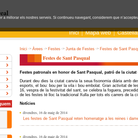
per a millorar els nostres serveis. Si continueu navegant, considerem que n’accepteu
Inici
Mapa web
Castell
Inici
->
Àrees
->
Festes
->
Junta de Festes
->
Festes de Sant Pasq
Festes de Sant Pasqual
Festes patronals en honor de Sant Pasqual, patró de la ciutat
Durant deu dies la ciutat canvia la seua fisonomia diària amb de
esports, el bou: bou per la vila i bou embolat. Gran activitat de l
16, vespra de la festivitat del sant, se celebra la foguera, precedid
de les festes té lloc la tradicional Xulla per tots els carrers de la ci
Notícies
quem
divendres, 16 de maig de 2014
Les festes de Sant Pasqual reten homenatge a les reines i dam
divendres, 16 de maig de 2014