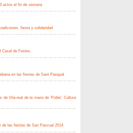
0 actos el fin de semana
adiciones, fiesta y solidaridad
l Casal de Festes
 urbana en las fiestas de Sant Pasqual
es de Vila-real de la mano de 'Poble', Cultura
or de las fiestas de San Pascual 2014