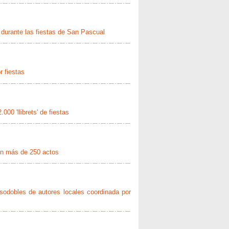
 durante las fiestas de San Pascual
r fiestas
000 'llibrets' de fiestas
con más de 250 actos
sodobles de autores locales coordinada por