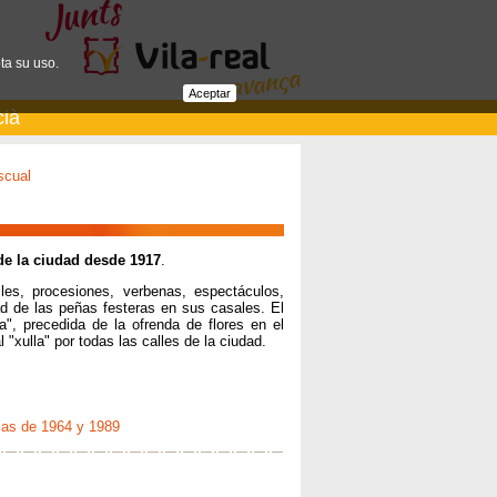
ta su uso.
Aceptar
cià
scual
de la ciudad desde 1917
.
les, procesiones, verbenas, espectáculos,
dad de las peñas festeras en sus casales. El
a", precedida de la ofrenda de flores en el
l "xulla" por todas las calles de la ciudad.
mas de 1964 y 1989