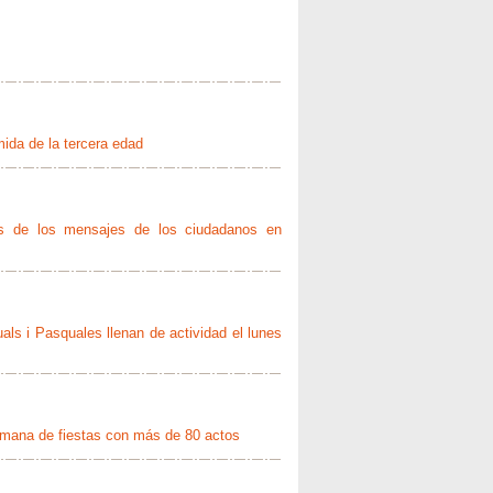
mida de la tercera edad
avés de los mensajes de los ciudadanos en
ls i Pasquales llenan de actividad el lunes
semana de fiestas con más de 80 actos