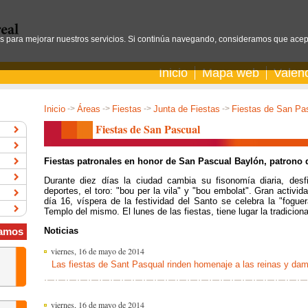
os para mejorar nuestros servicios. Si continúa navegando, consideramos que acep
Inicio
Mapa web
Valen
Inicio
->
Áreas
->
Fiestas
->
Junta de Fiestas
->
Fiestas de San Pa
Fiestas de San Pascual
Fiestas patronales en honor de San Pascual Baylón, patrono 
Durante diez días la ciudad cambia su fisonomía diaria, desfi
deportes, el toro: "bou per la vila" y "bou embolat". Gran activi
día 16, víspera de la festividad del Santo se celebra la "foguer
Templo del mismo. El lunes de las fiestas, tiene lugar la tradiciona
Noticias
amos
viernes, 16 de mayo de 2014
Las fiestas de Sant Pasqual rinden homenaje a las reinas y da
viernes, 16 de mayo de 2014