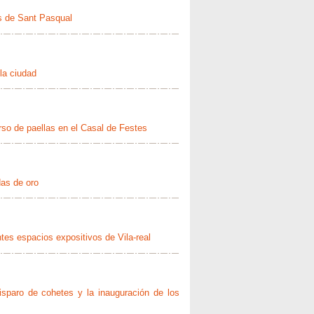
as de Sant Pasqual
la ciudad
rso de paellas en el Casal de Festes
das de oro
tes espacios expositivos de Vila-real
disparo de cohetes y la inauguración de los