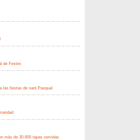
l
al de Festes
 a las fiestas de sant Pasqual
rmandad
con más de 30.800 tapas servidas