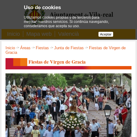
Uso de cookies
Utilizamos cookies propias y de terceros para
mejorar nuestros servicios. Si continúa navegando,
consideramos que acepta su uso.
Inicio
Mapa web
Valencià
Aceptar
Inicio
->
Áreas
->
Fiestas
->
Junta de Fiestas
->
Fiestas de Virgen de
Gracia
Fiestas de Virgen de Gracia