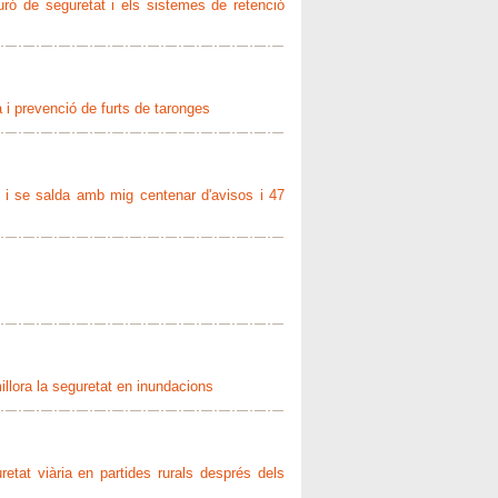
uró de seguretat i els sistemes de retenció
 i prevenció de furts de taronges
e i se salda amb mig centenar d'avisos i 47
llora la seguretat en inundacions
tat viària en partides rurals després dels