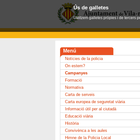
Ús de galletes
Utilitzem galletes pròpies i de tercers 
Menú
Notícies de la policia
On estem?
Campanyes
Formació
Normativa
Carta de serveis
Carta europea de seguretat viària
Informació útil per al ciutadà
Educació viària
Història
Convivènca a les aules
Himne de la Policia Local