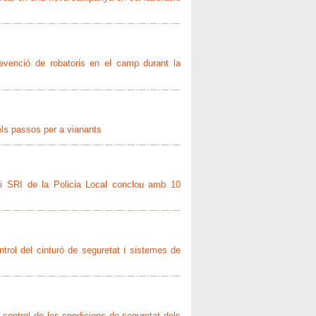
revenció de robatoris en el camp durant la
els passos per a vianants
t i SRI de la Policia Local conclou amb 10
ntrol del cinturó de seguretat i sistemes de
i control de les condicions de seguretat dels