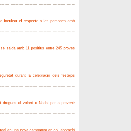
 a inculcar el respecte a les persones amb
 se salda amb 11 positius entre 245 proves
seguretat durant la celebració dels festejos
l i drogues al volant a Nadal per a prevenir
la-real en una nova campanya en col·laboració