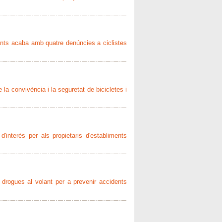
ants acaba amb quatre denúncies a ciclistes
la convivència i la seguretat de bicicletes i
'interés per als propietaris d'establiments
 i drogues al volant per a prevenir accidents