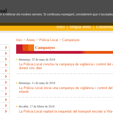
per a millorar els nostres serveis. Si continueu navegant, considerem que n’accepteu
Inici
Mapa web
Castell
Inici
->
Àrees
->
Policia Local
->
Campanyes
Campanyes
diumenge, 25 de març de 2018
La Policia Local conclou la campanya de vigilància i control del
durant cinc dies
diumenge, 11 de març de 2018
La Policia Local inicia una campanya de vigilància i control del
infantil
dissabte, 17 de febrer de 2018
La Policia Local vigilarà la seguretat del transport escolar a Vi