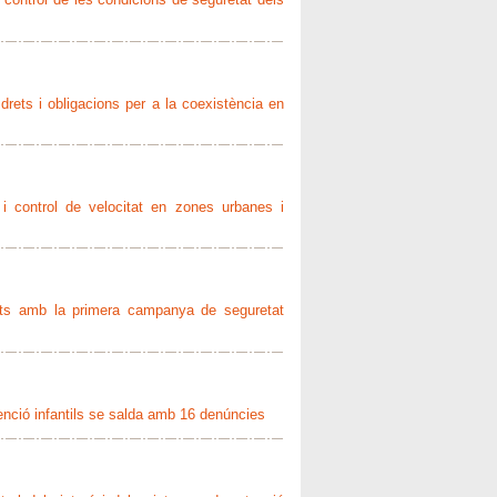
drets i obligacions per a la coexistència en
 i control de velocitat en zones urbanes i
nants amb la primera campanya de seguretat
tenció infantils se salda amb 16 denúncies