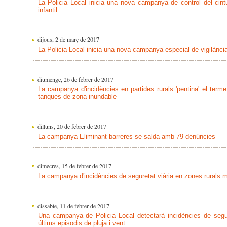
La Policia Local inicia una nova campanya de control del cint
infantil
dijous, 2 de març de 2017
La Policia Local inicia una nova campanya especial de vigilància
diumenge, 26 de febrer de 2017
La campanya d'incidències en partides rurals 'pentina' el term
tanques de zona inundable
dilluns, 20 de febrer de 2017
La campanya Eliminant barreres se salda amb 79 denúncies
dimecres, 15 de febrer de 2017
La campanya d'incidències de seguretat viària en zones rurals mi
dissabte, 11 de febrer de 2017
Una campanya de Policia Local detectarà incidències de segure
últims episodis de pluja i vent