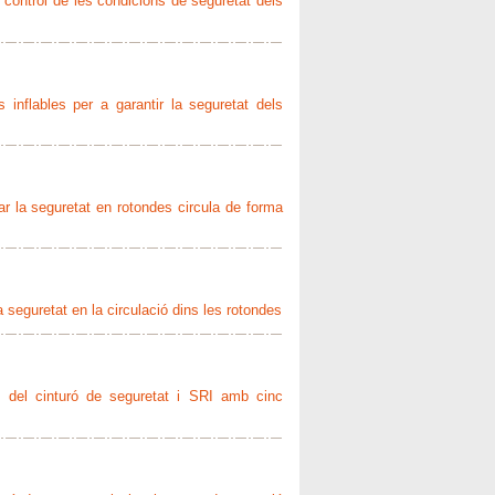
i control de les condicions de seguretat dels
 inflables per a garantir la seguretat dels
r la seguretat en rotondes circula de forma
a seguretat en la circulació dins les rotondes
l del cinturó de seguretat i SRI amb cinc