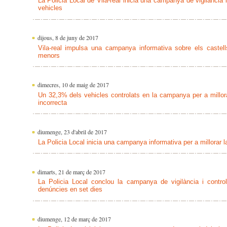
La Policia Local de Vila-real inicia una campanya de vigilància 
vehicles
dijous, 8 de juny de 2017
Vila-real impulsa una campanya informativa sobre els castells
menors
dimecres, 10 de maig de 2017
Un 32,3% dels vehicles controlats en la campanya per a millora
incorrecta
diumenge, 23 d'abril de 2017
La Policia Local inicia una campanya informativa per a millorar l
dimarts, 21 de març de 2017
La Policia Local conclou la campanya de vigilància i contro
denúncies en set dies
diumenge, 12 de març de 2017