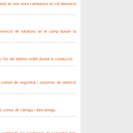
la-real en una nova campanya en col·laboració
revenció de robatoris en el camp durant la
 l'ús del telèfon mòbil durant la conducció
 cinturó de seguretat i sistemes de retenció
les zones de càrrega i descàrrega