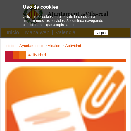
Uso de cookies
Utilizamos cookies propias y de terceros para
mejorar nuestros servicios. Si continúa navegando,
consideramos que acepta su uso.
Inicio
Mapa web
Valencià
Aceptar
Inicio
->
Ayuntamiento
->
Alcalde
->
Actividad
Actividad