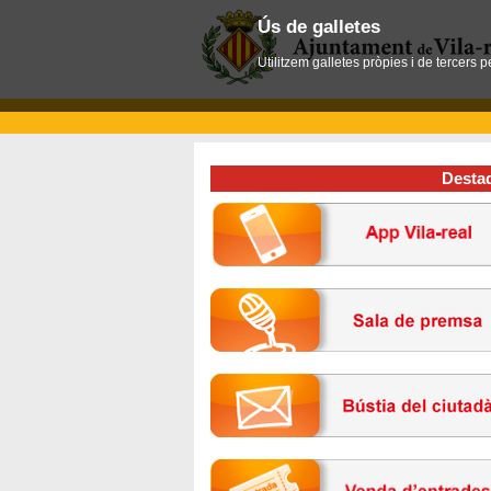
Ús de galletes
Utilitzem galletes pròpies i de tercers 
Desta