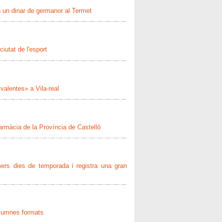
 un dinar de germanor al Termet
iutat de l'esport
valentes» a Vila-real
Farmàcia de la Província de Castelló
ers dies de temporada i registra una gran
alumnes formats