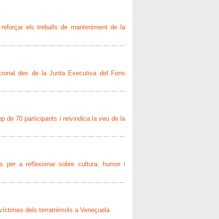
a reforçar els treballs de manteniment de la
acional des de la Junta Executiva del Fons
p de 70 participants i reivindica la veu de la
 per a reflexionar sobre cultura, humor i
s víctimes dels terratrémols a Veneçuela