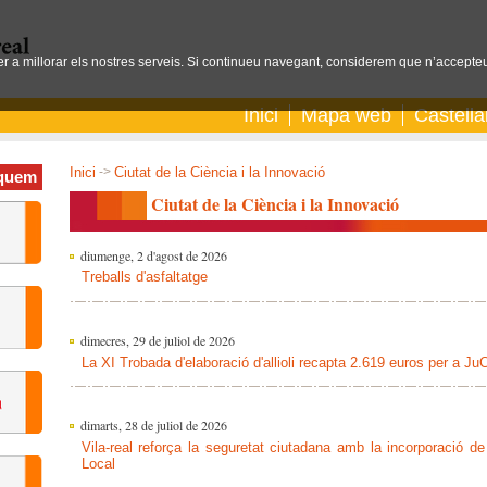
per a millorar els nostres serveis. Si continueu navegant, considerem que n’accepteu
Inici
Mapa web
Castell
Inici
->
Ciutat de la Ciència i la Innovació
quem
Ciutat de la Ciència i la Innovació
diumenge, 2 d'agost de 2026
Treballs d'asfaltatge
dimecres, 29 de juliol de 2026
La XI Trobada d'elaboració d'allioli recapta 2.619 euros per a Ju
dimarts, 28 de juliol de 2026
Vila-real reforça la seguretat ciutadana amb la incorporació de
Local