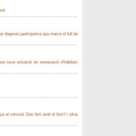
met
 diagnosi participativa que marca el full de
una nova actuació de restauració d'hàbitats
nya el concurs Què fem amb el fem? i situa