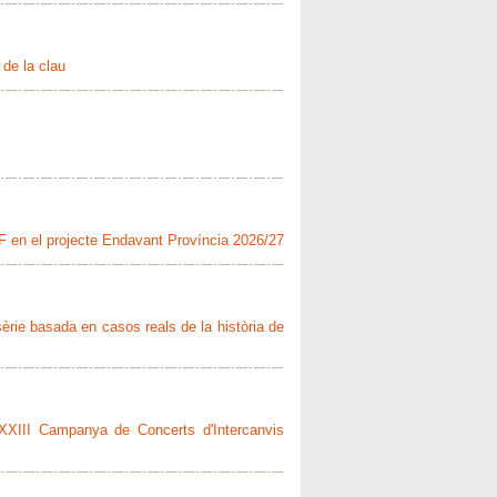
 de la clau
+
l CF en el projecte Endavant Província 2026/27
sèrie basada en casos reals de la història de
 XXIII Campanya de Concerts d'Intercanvis