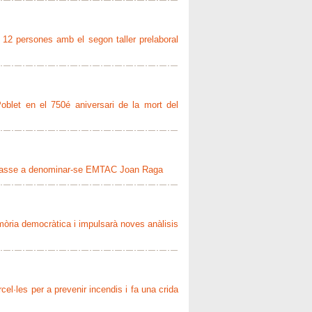
e 12 persones amb el segon taller prelaboral
oblet en el 750é aniversari de la mort del
er passe a denominar-se EMTAC Joan Raga
mòria democràtica i impulsarà noves anàlisis
cel·les per a prevenir incendis i fa una crida