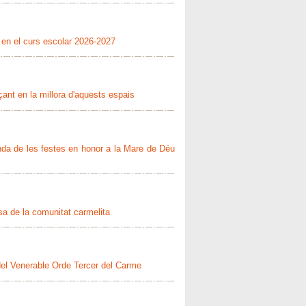
 en el curs escolar 2026-2027
çant en la millora d'aquests espais
enda de les festes en honor a la Mare de Déu
sa de la comunitat carmelita
 del Venerable Orde Tercer del Carme