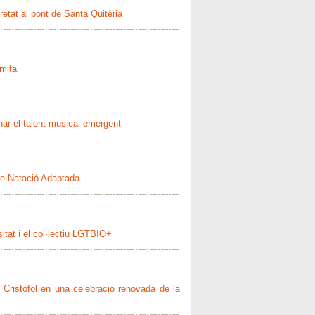
retat al pont de Santa Quitèria
rmita
nar el talent musical emergent
 de Natació Adaptada
sitat i el col·lectiu LGTBIQ+
t Cristòfol en una celebració renovada de la