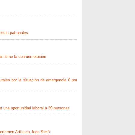
estas patronales
inamismo la conmemoración
turales por la situación de emergencia 0 por
er una oportunidad laboral a 30 personas
 Certamen Artístico Joan Simó