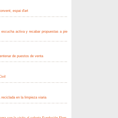
nvent, espai d'art
la escucha activa y recabar propuestas a pie
centenar de puestos de venta
ivil
eciclada en la limpieza viaria
egra con la visita al colegio Fundación Flors