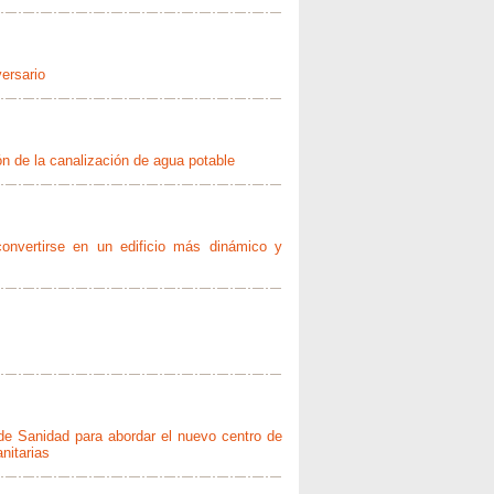
ersario
ción de la canalización de agua potable
 convertirse en un edificio más dinámico y
 de Sanidad para abordar el nuevo centro de
nitarias