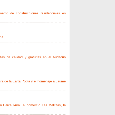
umento de construcciones residenciales en
ama
tas de calidad y gratuitas en el Auditorio
ctura de la Carta Pobla y el homenaje a Jaume
n Caixa Rural, el comercio Las Mellizas, la