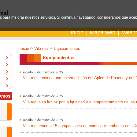
os para mejorar nuestros servicios. Si continúa navegando, consideramos que acep
Inicio
Mapa web
Valen
Inicio
->
Vila-real
->
Equipamientos
Equipamientos
sábado, 8 de marzo de 2025
Vila-real convoca una nueva edición del Aplec de Pascua y del
sábado, 8 de marzo de 2025
amos
Vila-real alza la voz por la igualdad y el empoderamiento de las
sábado, 8 de marzo de 2025
Vila-real reúne a 15 agrupaciones de bombos y tambores en la