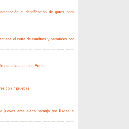
sparasitación e identificación de gatos para
mantiene el corte de caminos y barrancos por
ón paralela a la calle Ermita
ares con 7 pruebas
e jueves ante alerta naranja por lluvias e