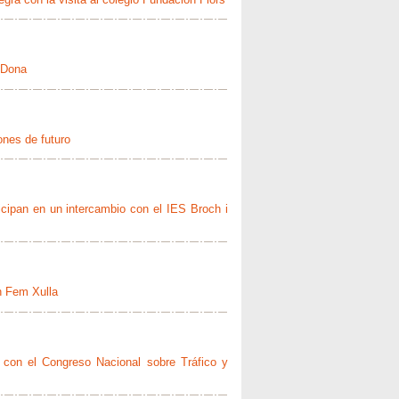
 Dona
ones de futuro
ticipan en un intercambio con el IES Broch i
n Fem Xulla
o con el Congreso Nacional sobre Tráfico y