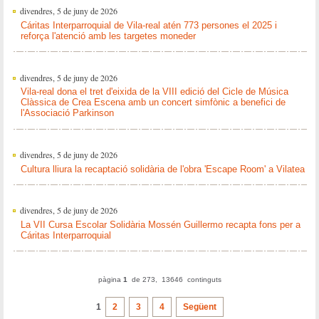
divendres, 5 de juny de 2026
Cáritas Interparroquial de Vila-real atén 773 persones el 2025 i
reforça l'atenció amb les targetes moneder
divendres, 5 de juny de 2026
Vila-real dona el tret d'eixida de la VIII edició del Cicle de Música
Clàssica de Crea Escena amb un concert simfònic a benefici de
l'Associació Parkinson
divendres, 5 de juny de 2026
Cultura lliura la recaptació solidària de l'obra 'Escape Room' a Vilatea
divendres, 5 de juny de 2026
La VII Cursa Escolar Solidària Mossén Guillermo recapta fons per a
Cáritas Interparroquial
pàgina
1
de 273, 13646 continguts
1
2
3
4
Següent