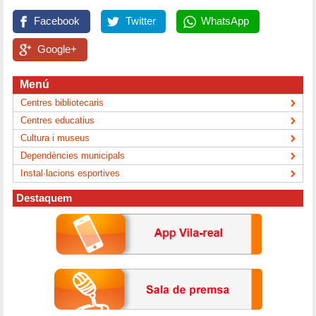
Facebook
Twitter
WhatsApp
Google+
Menú
Centres bibliotecaris
Centres educatius
Cultura i museus
Dependències municipals
Instal·lacions esportives
Destaquem