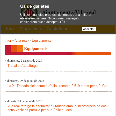
Ús de galletes
Utilitzem galletes pròpies i de tercers per a millorar
els nostres serveis. Si continueu navegant,
considerem que n’accepteu l’ús.
Inici
Mapa web
Castellano
Acceptar
Inici
->
Vila-real
->
Equipaments
Equipaments
diumenge, 2 d'agost de 2026
Treballs d'asfaltatge
dimecres, 29 de juliol de 2026
La XI Trobada d'elaboració d'allioli recapta 2.619 euros per a JuCar
dimarts, 28 de juliol de 2026
Vila-real reforça la seguretat ciutadana amb la incorporació de dos
nous vehicles patrulla per a la Policia Local