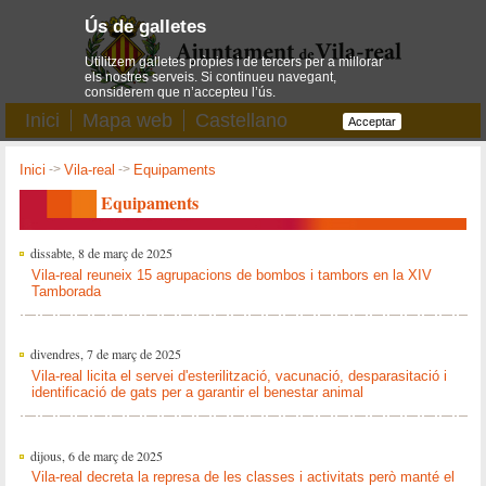
Ús de galletes
Utilitzem galletes pròpies i de tercers per a millorar
els nostres serveis. Si continueu navegant,
considerem que n’accepteu l’ús.
Inici
Mapa web
Castellano
Acceptar
Inici
->
Vila-real
->
Equipaments
Equipaments
dissabte, 8 de març de 2025
Vila-real reuneix 15 agrupacions de bombos i tambors en la XIV
Tamborada
divendres, 7 de març de 2025
Vila-real licita el servei d'esterilització, vacunació, desparasitació i
identificació de gats per a garantir el benestar animal
dijous, 6 de març de 2025
Vila-real decreta la represa de les classes i activitats però manté el