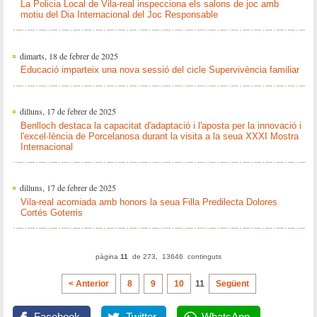
La Policia Local de Vila-real inspecciona els salons de joc amb
motiu del Dia Internacional del Joc Responsable
dimarts, 18 de febrer de 2025
Educació imparteix una nova sessió del cicle Supervivència familiar
dilluns, 17 de febrer de 2025
Benlloch destaca la capacitat d'adaptació i l'aposta per la innovació i
l'excel·lència de Porcelanosa durant la visita a la seua XXXI Mostra
Internacional
dilluns, 17 de febrer de 2025
Vila-real acomiada amb honors la seua Filla Predilecta Dolores
Cortés Goterris
pàgina
11
de 273, 13646 continguts
< Anterior
8
9
10
11
Següent
Facebook
Twitter
WhatsApp