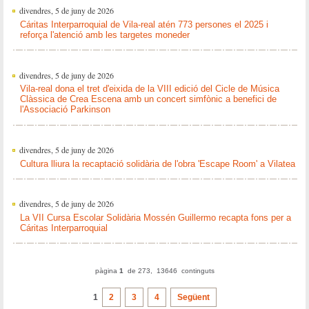
divendres, 5 de juny de 2026
Cáritas Interparroquial de Vila-real atén 773 persones el 2025 i
reforça l'atenció amb les targetes moneder
divendres, 5 de juny de 2026
Vila-real dona el tret d'eixida de la VIII edició del Cicle de Música
Clàssica de Crea Escena amb un concert simfònic a benefici de
l'Associació Parkinson
divendres, 5 de juny de 2026
Cultura lliura la recaptació solidària de l'obra 'Escape Room' a Vilatea
divendres, 5 de juny de 2026
La VII Cursa Escolar Solidària Mossén Guillermo recapta fons per a
Cáritas Interparroquial
pàgina
1
de 273, 13646 continguts
1
2
3
4
Següent