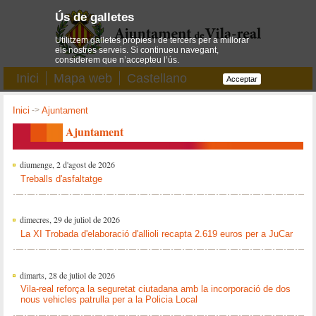
Ús de galletes
Utilitzem galletes pròpies i de tercers per a millorar
els nostres serveis. Si continueu navegant,
considerem que n’accepteu l’ús.
Inici
Mapa web
Castellano
Acceptar
Inici
->
Ajuntament
Ajuntament
diumenge, 2 d'agost de 2026
Treballs d'asfaltatge
dimecres, 29 de juliol de 2026
La XI Trobada d'elaboració d'allioli recapta 2.619 euros per a JuCar
dimarts, 28 de juliol de 2026
Vila-real reforça la seguretat ciutadana amb la incorporació de dos
nous vehicles patrulla per a la Policia Local