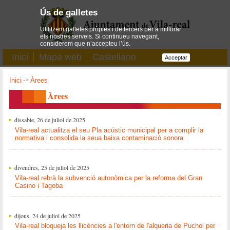
Ús de galletes
Utilitzem galletes pròpies i de tercers per a millorar
els nostres serveis. Si continueu navegant,
considerem que n’accepteu l’ús.
Inici
Mapa web
Castellano
Acceptar
Inici
->
Àrees
Àrees
dissabte, 26 de juliol de 2025
Vila-real actualitza el seu Pla acústic municipal per a complir la
normativa i consolida la seua baixa contaminació sonora
divendres, 25 de juliol de 2025
Vila-real rebrà la subvenció autonòmica per la reforma del Gran
Casino i Tagoba
dijous, 24 de juliol de 2025
Vila-real bloqueja les llicències a l'entorn de l'alqueria de Puchol per