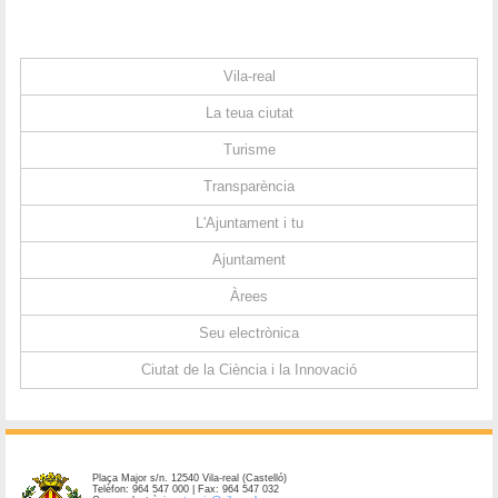
Vila-real
La teua ciutat
Turisme
Transparència
L'Ajuntament i tu
Ajuntament
Àrees
Seu electrònica
Ciutat de la Ciència i la Innovació
Plaça Major s/n. 12540 Vila-real (Castelló)
Telèfon: 964 547 000 | Fax: 964 547 032