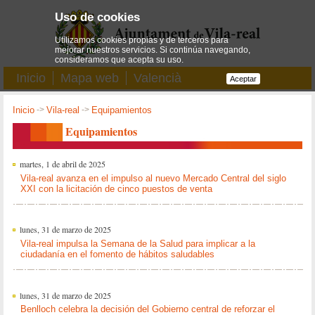
Uso de cookies
Utilizamos cookies propias y de terceros para
mejorar nuestros servicios. Si continúa navegando,
consideramos que acepta su uso.
Inicio
Mapa web
Valencià
Aceptar
Inicio
->
Vila-real
->
Equipamientos
Equipamientos
martes, 1 de abril de 2025
Vila-real avanza en el impulso al nuevo Mercado Central del siglo
XXI con la licitación de cinco puestos de venta
lunes, 31 de marzo de 2025
Vila-real impulsa la Semana de la Salud para implicar a la
ciudadanía en el fomento de hábitos saludables
lunes, 31 de marzo de 2025
Benlloch celebra la decisión del Gobierno central de reforzar el