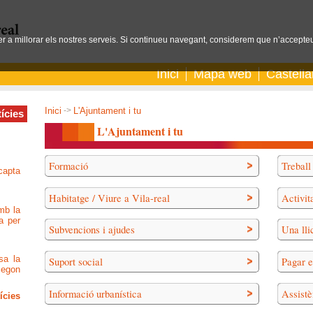
per a millorar els nostres serveis. Si continueu navegant, considerem que n’accepteu
Inici
Mapa web
Castell
Inici
->
L'Ajuntament i tu
ícies
L'Ajuntament i tu
Formació
Treball
capta
Habitatge / Viure a Vila-real
Activita
mb la
a per
Subvencions i ajudes
Una lli
sa la
Suport social
Pagar e
segon
Informació urbanística
Assistè
ícies