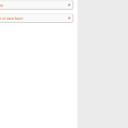
me
r el meu barri