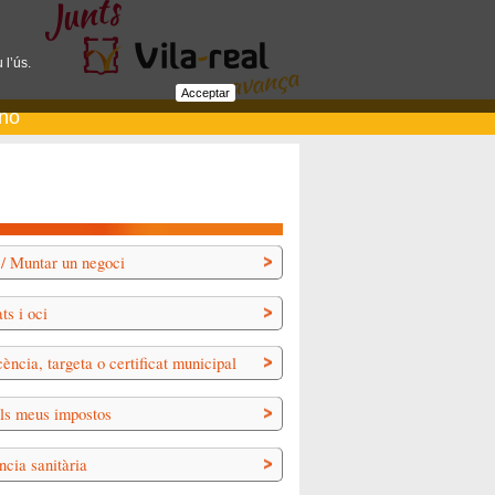
 l’ús.
Acceptar
ano
 / Muntar un negoci
ts i oci
cència, targeta o certificat municipal
ls meus impostos
ncia sanitària