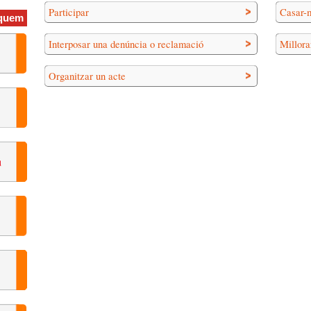
Participar
Casar-
quem
Interposar una denúncia o reclamació
Millora
Organitzar un acte