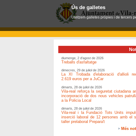
Ús de galletes
Utilitzem galletes pròpies i de tercers 
Not
diumenge, 2 d'agost de 2026
Treballs d'asfaltatge
dimecres, 29 de juliol de 2026
La XI Trobada d'elaboració d'allioli re
2.619 euros per a JuCar
dimarts, 28 de juliol de 2026
Vila-real reforça la seguretat ciutadana a
incorporació de dos nous vehicles patrull
a la Policia Local
dimarts, 28 de juliol de 2026
Vila-real i la Fundació Tots Units impul
inserció laboral de 12 persones amb el 
taller prelaboral Prepara't
Més not