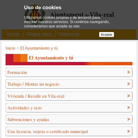
Uso de cookies
Utilizamos cookies propias y de terceros para
mejorar nuestros servicios. Si continúa navegando,
consideramos que acepta su uso.
Inicio
Mapa web
Valencià
Aceptar
Inicio
->
El Ayuntamiento y tú
El Ayuntamiento y tú
Formación
Trabajo / Montar un negocio
Vivienda / Residir en Vila-real
Actividades y ocio
Subvenciones y ayudas
Una licencia, tarjeta o certificado municipal