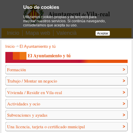
Uso de cookies
Utilizamos cookies propias y de terceros para
mejorar nuestros servicios. Si continúa navegando,
consideramos que acepta su uso.
Inicio
Mapa web
Valencià
Aceptar
Inicio
->
El Ayuntamiento y tú
El Ayuntamiento y tú
Formación
Trabajo / Montar un negocio
Vivienda / Residir en Vila-real
Actividades y ocio
Subvenciones y ayudas
Una licencia, tarjeta o certificado municipal