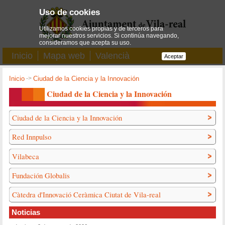
Uso de cookies
Utilizamos cookies propias y de terceros para
mejorar nuestros servicios. Si continúa navegando,
consideramos que acepta su uso.
Inicio
Mapa web
Valencià
Aceptar
Inicio
->
Ciudad de la Ciencia y la Innovación
Ciudad de la Ciencia y la Innovación
Ciudad de la Ciencia y la Innovación
Red Innpulso
Vilabeca
Fundación Globalis
Càtedra d'Innovació Ceràmica Ciutat de Vila-real
Noticias