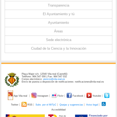
Transparencia
El Ayuntamiento y tú
Ayuntamiento
Áreas
Sede electrónica
Ciudad de la Ciencia y la Innovación
Plaça Major s/n. 12540 Vila-real (Castelló)
Teléfono: 964 547 000 | Fax: 964 547 032
Correo electrónico:
atencio@vila-real.es
Envío de puesta a disposición de notificaciones: notificaciones@vila-real.es
App Vila-real
Instagram
Flickr
Facebook
Youtube
Twitter
RSS
Subv. por el MITyC
Quejas y sugerencias
Aviso legal
Accesibilidad