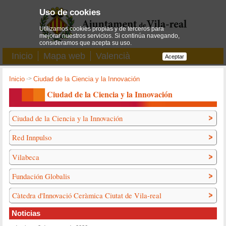
Uso de cookies
Utilizamos cookies propias y de terceros para
mejorar nuestros servicios. Si continúa navegando,
consideramos que acepta su uso.
Inicio
Mapa web
Valencià
Aceptar
Inicio
->
Ciudad de la Ciencia y la Innovación
Ciudad de la Ciencia y la Innovación
Ciudad de la Ciencia y la Innovación
Red Innpulso
Vilabeca
Fundación Globalis
Càtedra d'Innovació Ceràmica Ciutat de Vila-real
Noticias