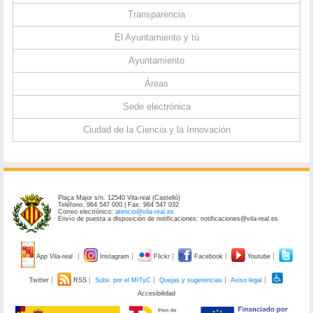
Transparencia
El Ayuntamiento y tú
Ayuntamiento
Áreas
Sede electrónica
Ciudad de la Ciencia y la Innovación
Plaça Major s/n. 12540 Vila-real (Castelló)
Teléfono: 964 547 000 | Fax: 964 547 032
Correo electrónico:
atencio@vila-real.es
Envío de puesta a disposición de notificaciones: notificaciones@vila-real.es
App Vila-real
Instagram
Flickr
Facebook
Youtube
Twitter
RSS
Subv. por el MITyC
Quejas y sugerencias
Aviso legal
Accesibilidad