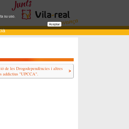
ta su uso.
Aceptar
cià
ió de les Drogodependències i altres
ns addictius "UPCCA".