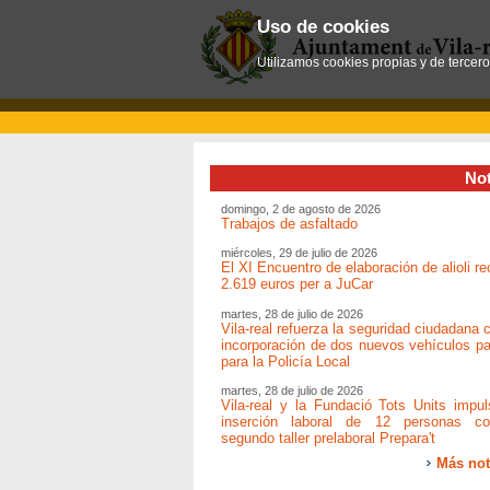
Uso de cookies
Utilizamos cookies propias y de tercer
Not
domingo, 2 de agosto de 2026
Trabajos de asfaltado
miércoles, 29 de julio de 2026
El XI Encuentro de elaboración de alioli r
2.619 euros per a JuCar
martes, 28 de julio de 2026
Vila-real refuerza la seguridad ciudadana 
incorporación de dos nuevos vehículos pat
para la Policía Local
martes, 28 de julio de 2026
Vila-real y la Fundació Tots Units impul
inserción laboral de 12 personas c
segundo taller prelaboral Prepara't
Más not