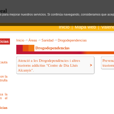
os para mejorar nuestros servicios. Si continúa navegando, consideramos que acep
Inicio
Mapa web
Valen
Inicio
->
Áreas
->
Sanidad
->
Drogodependencias
icias
Drogodependencias
Atenció a les Drogodependències i altres
Prevenc
ecauta
trastorns addictius "Centre de Dia Lluís
trastor
Alcanyís".
con la
rulla
sa la
on el
icias