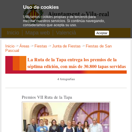
Uso de cookies
Utilizamos cookies propias y de terceros para
mejorar nuestros servicios. Si continúa navegando,
consideramos que acepta su uso.
Inicio
Mapa web
Valencià
Aceptar
Inicio
->
Áreas
->
Fiestas
->
Junta de Fiestas
->
Fiestas de San
Pascual
La Ruta de la Tapa entrega los premios de la
séptima edición, con más de 30.800 tapas servidas
4 fotografías
Premios VII Ruta de la Tapa