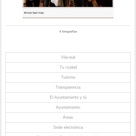
Hostal Sant Joan.
4 fotografías
Vila-real
Tu ciudad
Turismo
Transparencia
El Ayuntamiento y tú
Ayuntamiento
Áreas
Sede electrónica