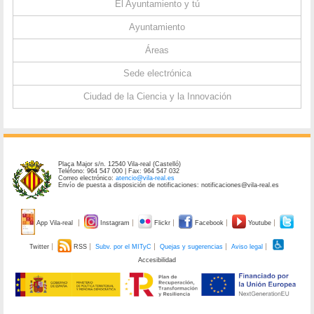
El Ayuntamiento y tú
Ayuntamiento
Áreas
Sede electrónica
Ciudad de la Ciencia y la Innovación
Plaça Major s/n. 12540 Vila-real (Castelló)
Teléfono: 964 547 000 | Fax: 964 547 032
Correo electrónico:
atencio@vila-real.es
Envío de puesta a disposición de notificaciones: notificaciones@vila-real.es
App Vila-real
Instagram
Flickr
Facebook
Youtube
Twitter
RSS
Subv. por el MITyC
Quejas y sugerencias
Aviso legal
Accesibilidad