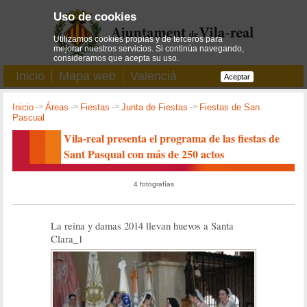
Uso de cookies
Utilizamos cookies propias y de terceros para
mejorar nuestros servicios. Si continúa navegando,
consideramos que acepta su uso.
Inicio
Mapa web
Valencià
Aceptar
Inicio
->
Áreas
->
Fiestas
->
Junta de Fiestas
->
Fiestas de San
Pascual
Vila-real presenta el programa de las fiestas de
Sant Pasqual con más de 250 actos
4 fotografías
La reina y damas 2014 llevan huevos a Santa
Clara_1