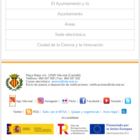
El Ayuntamiento y tú
Ayuntamiento
Áreas
Sede electrónica
Ciudad de la Ciencia y la Innovación
Plaça Major s/n. 12540 Vila-real (Castelló)
Teléfono: 964 547 000 | Fax: 964 547 032
Correo electrónico:
atencio@vila-real.es
Envío de puesta a disposición de notificaciones: notificaciones@vila-real.es
App Vila-real
Instagram
Flickr
Facebook
Youtube
Twitter
RSS
Subv. por el MITyC
Quejas y sugerencias
Aviso legal
Accesibilidad