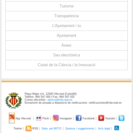
Turisme
Transparència
L'Ajuntament i tu
Ajuntament
Àrees
Seu electrònica
Ciutat de la Ciència i la Innovació
Plaça Major s/n. 12540 Vila-real (Castelló)
Telèfon: 964 547 000 | Fax: 964 547 032
Correu electrònic:
atencio@vila-real.es
Enviament de posada a disposició de notificacions: notificaciones@vila-real.es
App Vila-real
Flickr
Instagram
Facebook
Youtube
Twitter
RSS
Subv. pel MITIC
Queixes i suggeriments
Avís legal