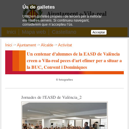
Ús de galletes
Utilitzem galletes pròpies i de tercers per a millorar
els nostres serveis. Si continueu navegant,
considerem que n’accepteu l’ús.
Inici
Mapa web
Castellano
Acceptar
Inici
->
Ajuntament
->
Alcalde
->
Activitat
Un centenar d'alumnes de la EASD de València
creen a Vila-real peces d'art efímer per a situar a
la BUC, Convent i Dominiques
6 fotografies
Jornades de l'EASD de València_2