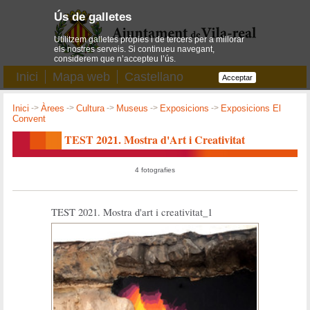
Ús de galletes
Utilitzem galletes pròpies i de tercers per a millorar
els nostres serveis. Si continueu navegant,
considerem que n’accepteu l’ús.
Inici
Mapa web
Castellano
Acceptar
Inici
->
Àrees
->
Cultura
->
Museus
->
Exposicions
->
Exposicions El
Convent
TEST 2021. Mostra d'Art i Creativitat
4 fotografies
TEST 2021. Mostra d'art i creativitat_1