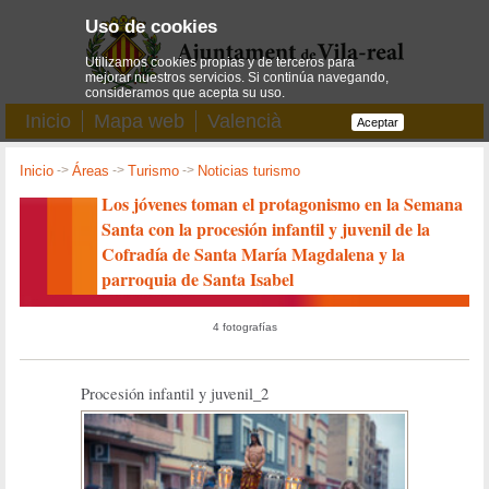
Uso de cookies
Utilizamos cookies propias y de terceros para
mejorar nuestros servicios. Si continúa navegando,
consideramos que acepta su uso.
Inicio
Mapa web
Valencià
Aceptar
Inicio
->
Áreas
->
Turismo
->
Noticias turismo
Los jóvenes toman el protagonismo en la Semana
Santa con la procesión infantil y juvenil de la
Cofradía de Santa María Magdalena y la
parroquia de Santa Isabel
4 fotografías
Procesión infantil y juvenil_2