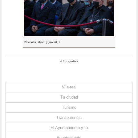
Procesión infantil y juvenil_1.
4 fotografías
Vila-real
Tu ciudad
Turismo
Transparencia
El Ayuntamiento y tú
Ayuntamiento