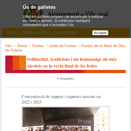
Ús de galletes
Utilitzem galletes pròpies i de tercers per a millorar
els nostres serveis. Si continueu navegant,
considerem que n’accepteu l’ús.
Inici
Mapa web
Castellano
Acceptar
Inici
->
Àrees
->
Festes
->
Junta de Festes
->
Festes de la Mare de Déu
de Gràcia
Solidaritat, tradicions i un homenatge als més
xicotets en la recta final de les festes
4 fotografies
Concentració de xiquets i xiquetes nascuts en
2022 i 2023