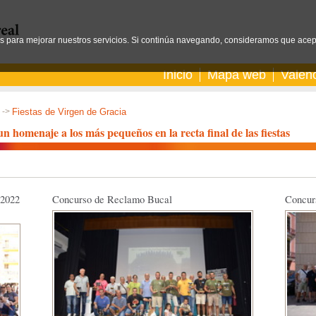
os para mejorar nuestros servicios. Si continúa navegando, consideramos que acep
Inicio
Mapa web
Valen
->
Fiestas de Virgen de Gracia
un homenaje a los más pequeños en la recta final de las fiestas
 2022
Concurso de Reclamo Bucal
Concurs