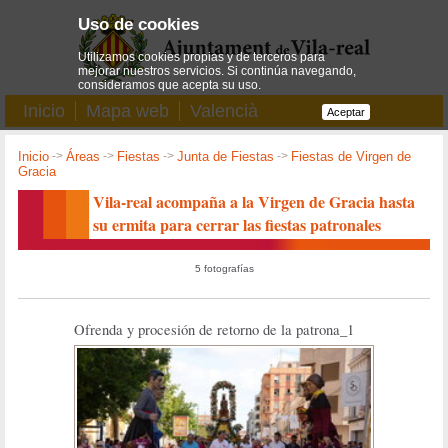
Uso de cookies
Utilizamos cookies propias y de terceros para
mejorar nuestros servicios. Si continúa navegando,
consideramos que acepta su uso.
Inicio
Mapa web
Valencià
Aceptar
Inicio
->
Áreas
->
Fiestas
->
Junta de Fiestas
->
Fiestas de Virgen de
Gracia
Vila-real acompaña a la Virgen de Gracia hasta
su ermita para cerrar las fiestas patronales
5 fotografías
Ofrenda y procesión de retorno de la patrona_1