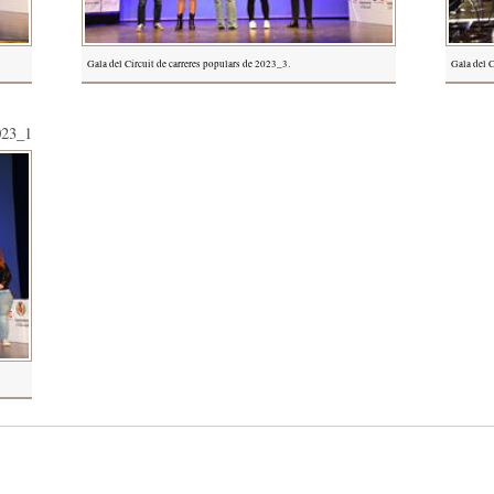
Gala del Circuit de carreres populars de 2023_3.
Gala del C
023_1