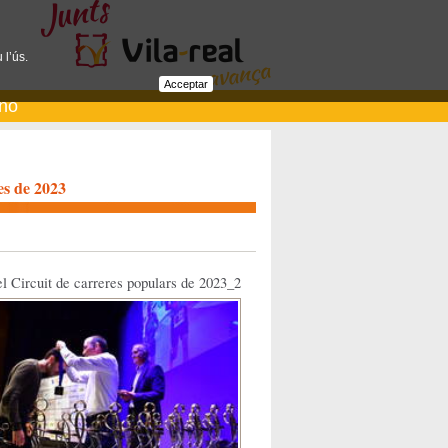
 l’ús.
Acceptar
ano
es de 2023
l Circuit de carreres populars de 2023_2