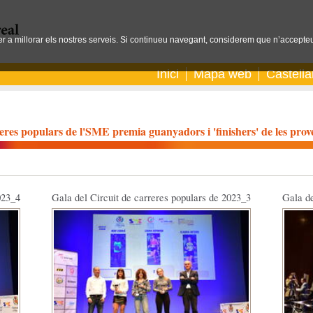
per a millorar els nostres serveis. Si continueu navegant, considerem que n’accepteu
Inici
Mapa web
Castell
reres populars de l'SME premia guanyadors i 'finishers' de les prov
023_4
Gala del Circuit de carreres populars de 2023_3
Gala de