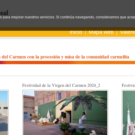
os para mejorar nuestros servicios. Si continúa navegando, consideramos que acep
Inicio
Mapa web
Valen
n del Carmen con la procesión y misa de la comunidad carmelita
1
Festividad de la Virgen del Carmen 2024_2
Festiv