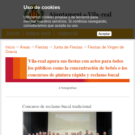
Uso de cookies
Utilizamos cookies propias y de terceros para
mejorar nuestros servicios. Si continúa navegando,
consideramos que acepta su uso.
Inicio
Mapa web
Valencià
Aceptar
Inicio
->
Áreas
->
Fiestas
->
Junta de Fiestas
->
Fiestas de Virgen de
Gracia
Vila-real apura sus fiestas con actos para todos
los públicos como la concentración de bebés o los
concursos de pintura rápida y reclamo bucal
4 fotografías
Concurso de reclamo bucal tradicional