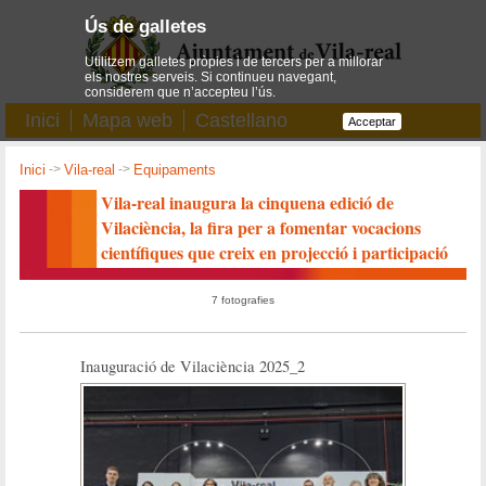
Ús de galletes
Utilitzem galletes pròpies i de tercers per a millorar
els nostres serveis. Si continueu navegant,
considerem que n’accepteu l’ús.
Inici
Mapa web
Castellano
Acceptar
Inici
->
Vila-real
->
Equipaments
Vila-real inaugura la cinquena edició de
Vilaciència, la fira per a fomentar vocacions
científiques que creix en projecció i participació
7 fotografies
Inauguració de Vilaciència 2025_2