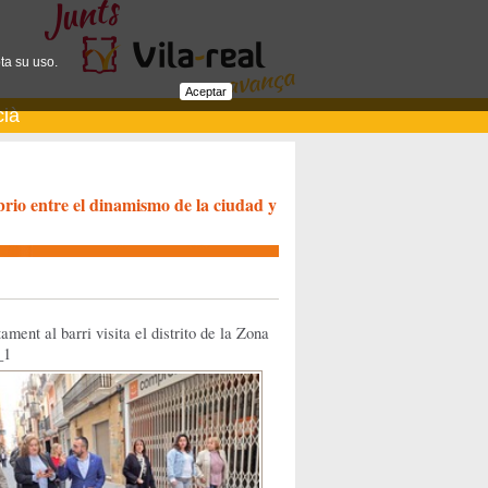
ta su uso.
Aceptar
cià
brio entre el dinamismo de la ciudad y
ament al barri visita el distrito de la Zona
_1