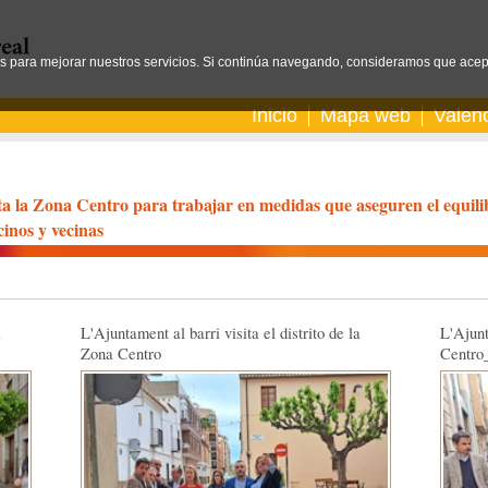
os para mejorar nuestros servicios. Si continúa navegando, consideramos que acep
Inicio
Mapa web
Valen
ta la Zona Centro para trabajar en medidas que aseguren el equili
cinos y vecinas
a
L'Ajuntament al barri visita el distrito de la
L'Ajunt
Zona Centro
Centro