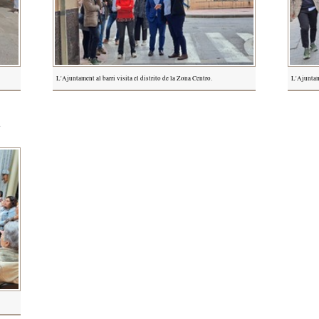
L'Ajuntament al barri visita el distrito de la Zona Centro.
L'Ajuntame
a