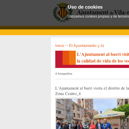
Uso de cookies
Utilizamos cookies propias y de tercer
Inicio
->
El Ayuntamiento y tú
L'Ajuntament al barri visi
la calidad de vida de los ve
4 fotografías
L'Ajuntament al barri visita el distrito de l
Zona Centro_4