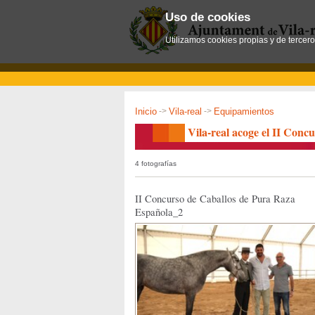
Uso de cookies
Utilizamos cookies propias y de tercer
Inicio
->
Vila-real
->
Equipamientos
Vila-real acoge el II Con
4 fotografías
II Concurso de Caballos de Pura Raza
Española_2