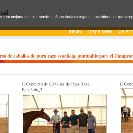
os para mejorar nuestros servicios. Si continúa navegando, consideramos que acep
Inicio
Mapa web
Valen
curso de caballos de pura raza española, puntuable para el Ca
II Concurso de Caballos de Pura Raza
II Con
Española_3