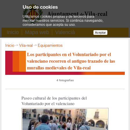
Uso de cookies
Utilizamos cookies propias y de terceros para
mejorar nuestros servicios. Si continúa navegando,
consideramos que acepta su uso.
Inicio
Mapa web
Valencià
Aceptar
Inicio
->
Vila-real
->
Equipamientos
Los participantes en el Voluntariado por el
valenciano recorren el antiguo trazado de las
murallas medievales de Vila-real
4 fotografías
Paseo cultural de los participantes del
Voluntariado por el valenciano