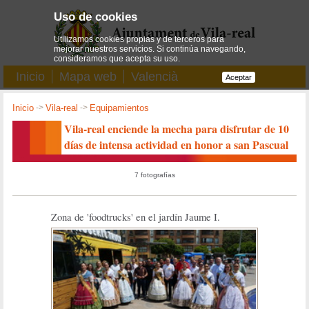
Uso de cookies
Utilizamos cookies propias y de terceros para
mejorar nuestros servicios. Si continúa navegando,
consideramos que acepta su uso.
Inicio
Mapa web
Valencià
Aceptar
Inicio
->
Vila-real
->
Equipamientos
Vila-real enciende la mecha para disfrutar de 10
días de intensa actividad en honor a san Pascual
7 fotografías
Zona de 'foodtrucks' en el jardín Jaume I.