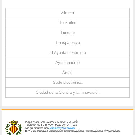
Vila-real
Tu ciudad
Turismo
Transparencia
El Ayuntamiento y tú
Ayuntamiento
Áreas
Sede electrónica
Ciudad de la Ciencia y la Innovación
Plaça Major s/n. 12540 Vila-real (Castelló)
Teléfono: 964 547 000 | Fax: 964 547 032
Correo electrónico:
atencio@vila-real.es
Envío de puesta a disposición de notificaciones: notificaciones@vila-real.es