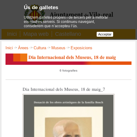
Ús de galletes
Utilitzem galletes pròpies i de tercers per a millorar
els nostres serveis. Si continueu navegant,
considerem que n’accepteu l’ús.
Inici
Mapa web
Castellano
Acceptar
Inici
->
Àrees
->
Cultura
->
Museus
->
Exposicions
Dia Internacional dels Museus, 18 de maig
6 fotografies
Dia Internacional dels Museus, 18 de maig_7