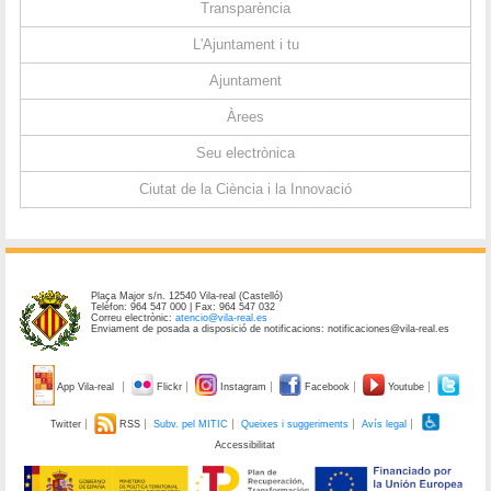
Transparència
L'Ajuntament i tu
Ajuntament
Àrees
Seu electrònica
Ciutat de la Ciència i la Innovació
Plaça Major s/n. 12540 Vila-real (Castelló)
Telèfon: 964 547 000 | Fax: 964 547 032
Correu electrònic:
atencio@vila-real.es
Enviament de posada a disposició de notificacions: notificaciones@vila-real.es
App Vila-real
Flickr
Instagram
Facebook
Youtube
Twitter
RSS
Subv. pel MITIC
Queixes i suggeriments
Avís legal
Accessibilitat