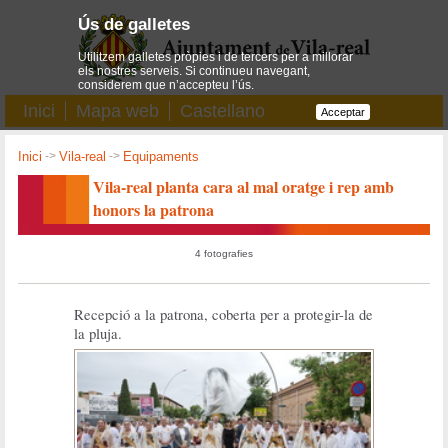
Ús de galletes
Utilitzem galletes pròpies i de tercers per a millorar
els nostres serveis. Si continueu navegant,
considerem que n’accepteu l’ús.
Inici
Mapa web
Castellano
Acceptar
Inici
->
Vila-real
->
Equipaments
Vila-real planta cara al mal oratge i rep amb
honors la patrona
4 fotografies
Recepció a la patrona, coberta per a protegir-la de
la pluja.