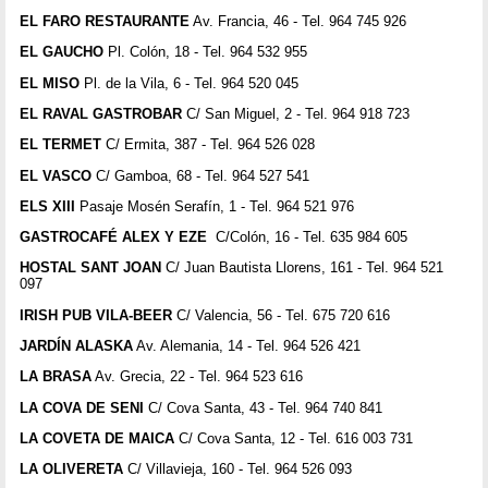
EL FARO RESTAURANTE
Av. Francia, 46 - Tel. 964 745 926
EL GAUCHO
Pl. Colón, 18 - Tel. 964 532 955
EL MISO
Pl. de la Vila, 6 - Tel. 964 520 045
EL RAVAL GASTROBAR
C/ San Miguel, 2 - Tel. 964 918 723
EL TERMET
C/ Ermita, 387 - Tel. 964 526 028
EL VASCO
C/ Gamboa, 68 - Tel. 964 527 541
ELS XIII
Pasaje Mosén Serafín, 1 - Tel. 964 521 976
GASTROCAFÉ ALEX Y EZE
C/Colón, 16 - Tel. 635 984 605
HOSTAL SANT JOAN
C/ Juan Bautista Llorens, 161 - Tel. 964 521
097
IRISH PUB VILA-BEER
C/ Valencia, 56 - Tel. 675 720 616
JARDÍN ALASKA
Av. Alemania, 14 - Tel. 964 526 421
LA BRASA
Av. Grecia, 22 - Tel. 964 523 616
LA COVA DE SENI
C/ Cova Santa, 43 - Tel. 964 740 841
LA COVETA DE MAICA
C/ Cova Santa, 12 - Tel. 616 003 731
LA OLIVERETA
C/ Villavieja, 160 - Tel. 964 526 093