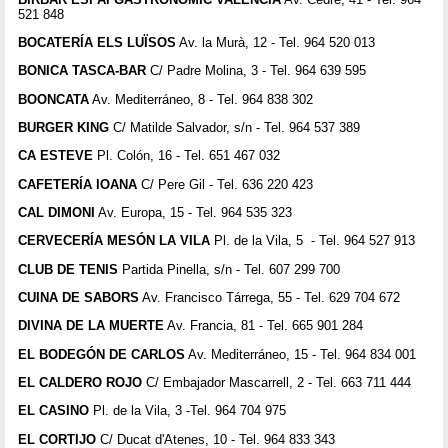
521 848
BOCATERÍA ELS LUÏSOS
Av. la Murà, 12 - Tel. 964 520 013
BONICA TASCA-BAR
C/ Padre Molina, 3 - Tel. 964 639 595
BOONCATA
Av. Mediterráneo, 8 - Tel. 964 838 302
BURGER KING
C/ Matilde Salvador, s/n - Tel. 964 537 389
CA ESTEVE
Pl. Colón, 16 - Tel. 651 467 032
CAFETERÍA IOANA
C/ Pere Gil - Tel. 636 220 423
CAL DIMONI
Av. Europa, 15 - Tel. 964 535 323
CERVECERÍA MESÓN LA VILA
Pl. de la Vila, 5 - Tel. 964 527 913
CLUB DE TENIS
Partida Pinella, s/n - Tel. 607 299 700
CUINA DE SABORS
Av. Francisco Tárrega, 55 - Tel. 629 704 672
DIVINA DE LA MUERTE
Av. Francia, 81 - Tel. 665 901 284
EL BODEGÓN DE CARLOS
Av. Mediterráneo, 15 - Tel. 964 834 001
EL CALDERO ROJO
C/ Embajador Mascarrell, 2 - Tel. 663 711 444
EL CASINO
Pl. de la Vila, 3 -Tel. 964 704 975
EL CORTIJO
C/ Ducat d'Atenes, 10 - Tel. 964 833 343