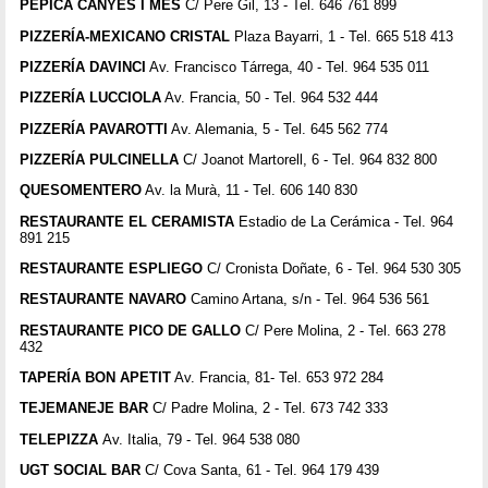
PEPICA CANYES I MÉS
C/ Pere Gil, 13 - Tel. 646 761 899
PIZZERÍA-MEXICANO CRISTAL
Plaza Bayarri, 1 - Tel. 665 518 413
PIZZERÍA DAVINCI
Av. Francisco Tárrega, 40 - Tel. 964 535 011
PIZZERÍA LUCCIOLA
Av. Francia, 50 - Tel. 964 532 444
PIZZERÍA PAVAROTTI
Av. Alemania, 5 - Tel. 645 562 774
PIZZERÍA PULCINELLA
C/ Joanot Martorell, 6 - Tel. 964 832 800
QUESOMENTERO
Av. la Murà, 11 - Tel. 606 140 830
RESTAURANTE EL CERAMISTA
Estadio de La Cerámica - Tel. 964
891 215
RESTAURANTE ESPLIEGO
C/ Cronista Doñate, 6 - Tel. 964 530 305
RESTAURANTE NAVARO
Camino Artana, s/n - Tel. 964 536 561
RESTAURANTE PICO DE GALLO
C/ Pere Molina, 2 - Tel. 663 278
432
TAPERÍA BON APETIT
Av. Francia, 81- Tel. 653 972 284
TEJEMANEJE BAR
C/ Padre Molina, 2 - Tel. 673 742 333
TELEPIZZA
Av. Italia, 79 - Tel. 964 538 080
UGT SOCIAL BAR
C/ Cova Santa, 61 - Tel. 964 179 439