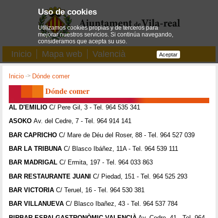
Uso de cookies
Utilizamos cookies propias y de terceros para
mejorar nuestros servicios. Si continúa navegando,
consideramos que acepta su uso.
Inicio
Mapa web
Valencià
Aceptar
Inicio
->
Dónde comer
Dónde comer
AL D'EMILIO
C/ Pere Gil, 3 - Tel. 964 535 341
ASOKO
Av. del Cedre, 7 - Tel. 964 914 141
BAR CAPRICHO
C/ Mare de Déu del Roser, 88 - Tel. 964 527 039
BAR LA TRIBUNA
C/ Blasco Ibáñez, 11A - Tel. 964 539 111
BAR MADRIGAL
C/ Ermita, 197 - Tel. 964 033 863
BAR RESTAURANTE JUANI
C/ Piedad, 151 - Tel. 964 525 293
BAR VICTORIA
C/ Teruel, 16 - Tel. 964 530 381
BAR VILLANUEVA
C/ Blasco Ibañez, 43 - Tel. 964 537 784
BIRBAR ESPAI GASTRONÒMIC VALENCIÀ
Av. Cedre, 41 - Tel. 964