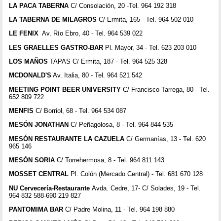
LA PACA TABERNA
C/ Consolación, 20 -Tel. 964 192 318
LA TABERNA DE MILAGROS
C/ Ermita, 165 - Tel. 964 502 010
LE FENIX
Av. Río Ebro, 40 - Tel. 964 539 022
LES GRAELLES GASTRO-BAR
Pl. Mayor, 34 - Tel. 623 203 010
LOS MAÑOS
TAPAS C/ Ermita, 187 - Tel. 964 525 328
MCDONALD'S
Av. Italia, 80 - Tel. 964 521 542
MEETING POINT BEER UNIVERSITY
C/ Francisco Tarrega, 80 - Tel.
652 809 722
MENFIS
C/ Borriol, 68 - Tel. 964 534 087
MESÓN JONATHAN
C/ Peñagolosa, 8 - Tel. 964 844 535
MESÓN RESTAURANTE LA CAZUELA
C/ Germanías, 13 - Tel. 620
965 146
MESÓN SORIA
C/ Torrehermosa, 8 - Tel. 964 811 143
MOSSET CENTRAL
Pl. Colón (Mercado Central) - Tel. 681 670 128
NU Cervecería-Restaurante
Avda. Cedre, 17- C/ Solades, 19 - Tel.
964 832 588-690 219 827
PANTOMIMA BAR
C/ Padre Molina, 11 - Tel. 964 198 880