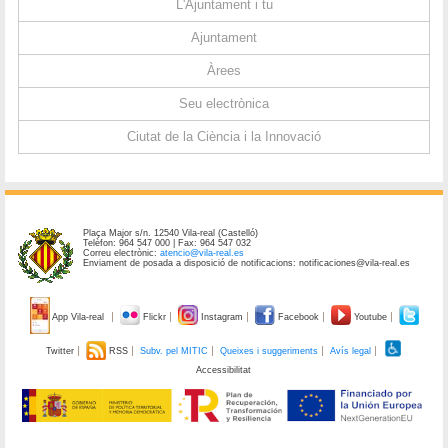
L'Ajuntament i tu
Ajuntament
Àrees
Seu electrònica
Ciutat de la Ciència i la Innovació
Plaça Major s/n. 12540 Vila-real (Castelló)
Telèfon: 964 547 000 | Fax: 964 547 032
Correu electrònic:
atencio@vila-real.es
Enviament de posada a disposició de notificacions: notificaciones@vila-real.es
App Vila-real
Flickr
Instagram
Facebook
Youtube
Twitter
RSS
Subv. pel MITIC
Queixes i suggeriments
Avís legal
Accessibilitat