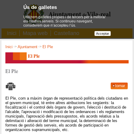
Ús de galletes
Utilitzem galletes pròpies i de tercers per a millorar
els nostres serveis. Si continueu navegant,
considerem que n’accepteu l’ús.
Inici
Mapa web
Castellano
Acceptar
Inici
->
Ajuntament
->
El Ple
El Ple
El Ple
tornar
El Ple, com a màxim òrgan de representació política dels ciutadans en
el govern municipal, té entre altres atribucions les següents: la
fiscalització i el control dels òrgans de govern, l'elecció i destitució de
l'alcalde, l'aprovació i modificació de les ordenances i els reglaments
municipals, l'aprovació dels pressupostos, els acords relatius a la
delimitació i alteració del terme municipal, la determinació de les
formes de gestió dels serveis, els acords de participació en
organitzacions supramunicipals, etc.