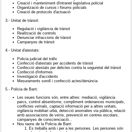
Creació i manteniment d'intranet legislativa policial
Organització de cursos i fòrums policials
Creació de protocols d'actuació
3.- Unitat de trànsit:
Regulació i vigilància de trànsit
Realització de controls
Denunciar infraccions de trànsit
Campanyes de trànsit
4.- Unitat d'atestats:
Policia judicial del tràfic
Confecció d'atestats per accidents de trànsit
Confecció atestats per delictes contra la seguretat del trànsit
Confecció d'informes
Investigació d'accidents
Mesuraments soroll i confecció actes/denúncia
5.- Policia de Barri:
Les seues funcions són, entre altres: mediació, vigilància
parcs, control absentisme, compliment ordenances municipals,
conflictes veïnals, captació informació per a altres unitats,
vigilància mobiliari urbà, detecció anomalies via pública, relació
amb associacions de veïns, prevenció en centres escolars,
campanyes de conscienciació...
Nou raons de la Policia de Barri:
Es treballa amb i per a les persones. Les persones són