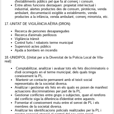
d'establiments públics pel que fa al comerç i consum.
Entre altres funcions destaquen: propietat intel·lectual i
industrial, alertes productes des de consum, pirotècnia, venda
ambulant, documentació exigible a establiments, venda
productes a la infància, venda ambulant, comerç minorista, etc.
17.-UNITAT DE VIGILÀNCIA AÈRIA (DRON):
Recerca de persones desaparegudes
Recerca d'animals perillosos
Vigilància trànsit
Control furts / robatoris terme municipal
Supervisió actes públics
Ajuda a bombers en incendis
18.-UNIDIPOL (Unitat per a la Diversitat de la Policia Local de Vila-
real):
Comptabilitzar, analitzar i avaluar tots els fets discriminatoris o
d'odi ocorreguts en el terme municipal, dels quals tinga
coneixement la PL.
Mantenir un contacte permanent amb el teixit social
representatiu de la societat diversa.
Analitzar i gestionar els fets en els quals es posen de manifest
actuacions discriminatòries per part de la PL.
Gestionar conflictes entre grups o subjectes, quan el rerefons
del conflicte siga la diferència d'identitat entre aquests.
Fomentar el coneixement mutu entre el servei de PL i els
membres de la societat diversa.
Analitzar les identificacions policials realitzades per la PL i