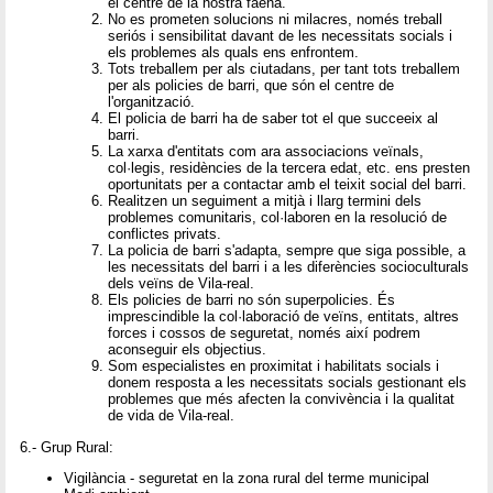
el centre de la nostra faena.
No es prometen solucions ni milacres, només treball
seriós i sensibilitat davant de les necessitats socials i
els problemes als quals ens enfrontem.
Tots treballem per als ciutadans, per tant tots treballem
per als policies de barri, que són el centre de
l'organització.
El policia de barri ha de saber tot el que succeeix al
barri.
La xarxa d'entitats com ara associacions veïnals,
col·legis, residències de la tercera edat, etc. ens presten
oportunitats per a contactar amb el teixit social del barri.
Realitzen un seguiment a mitjà i llarg termini dels
problemes comunitaris, col·laboren en la resolució de
conflictes privats.
La policia de barri s'adapta, sempre que siga possible, a
les necessitats del barri i a les diferències socioculturals
dels veïns de Vila-real.
Els policies de barri no són superpolicies. És
imprescindible la col·laboració de veïns, entitats, altres
forces i cossos de seguretat, només així podrem
aconseguir els objectius.
Som especialistes en proximitat i habilitats socials i
donem resposta a les necessitats socials gestionant els
problemes que més afecten la convivència i la qualitat
de vida de Vila-real.
6.- Grup Rural:
Vigilància - seguretat en la zona rural del terme municipal