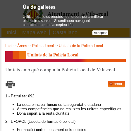
Ús de galletes
Utilitzem galletes pròpies i de tercers per a millorar
els nostres serveis. Si continueu navegant,
considerem que n’accepteu l’ús.
Inici
Mapa web
Castellano
Acceptar
Inici
->
Àrees
->
Policia Local
->
Unitats de la Policia Local
Unitats de la Policia Local
Unitats amb què compta la Policia Local de Vila-real
tornar
1.- Patrulles: 092
La seua principal funció és la seguretat ciutadana
Altres competències que no realitzen les unitats específiques
Dóna suport a la resta d'unitats
2.- EFOPOL (Escola de formació policial):
Formació i perfeccionament dels policies