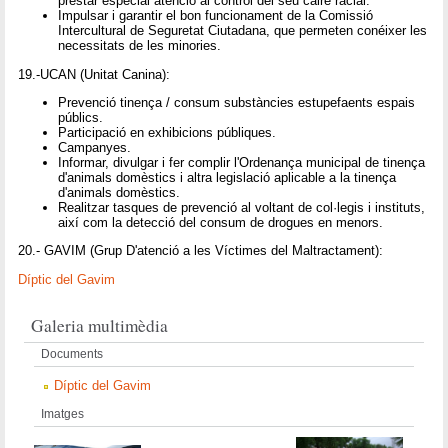
prestar especial atenció al control del seu caire racial.
Impulsar i garantir el bon funcionament de la Comissió
Intercultural de Seguretat Ciutadana, que permeten conéixer les
necessitats de les minories.
19.-UCAN (Unitat Canina):
Prevenció tinença / consum substàncies estupefaents espais
públics.
Participació en exhibicions públiques.
Campanyes.
Informar, divulgar i fer complir l'Ordenança municipal de tinença
d'animals domèstics i altra legislació aplicable a la tinença
d'animals domèstics.
Realitzar tasques de prevenció al voltant de col·legis i instituts,
així com la detecció del consum de drogues en menors.
20.- GAVIM (Grup D'atenció a les Víctimes del Maltractament):
Díptic del Gavim
Galeria multimèdia
Documents
Díptic del Gavim
Imatges