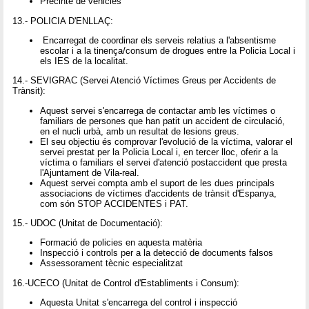
Precinte de vehicles
13.- POLICIA D'ENLLAÇ:
Encarregat de coordinar els serveis relatius a l'absentisme
escolar i a la tinença/consum de drogues entre la Policia Local i
els IES de la localitat.
14.- SEVIGRAC (Servei Atenció Víctimes Greus per Accidents de
Trànsit):
Aquest servei s'encarrega de contactar amb les víctimes o
familiars de persones que han patit un accident de circulació,
en el nucli urbà, amb un resultat de lesions greus.
El seu objectiu és comprovar l'evolució de la víctima, valorar el
servei prestat per la Policia Local i, en tercer lloc, oferir a la
víctima o familiars el servei d'atenció postaccident que presta
l'Ajuntament de Vila-real.
Aquest servei compta amb el suport de les dues principals
associacions de víctimes d'accidents de trànsit d'Espanya,
com són STOP ACCIDENTES i PAT.
15.- UDOC (Unitat de Documentació):
Formació de policies en aquesta matèria
Inspecció i controls per a la detecció de documents falsos
Assessorament tècnic especialitzat
16.-UCECO (Unitat de Control d'Establiments i Consum):
Aquesta Unitat s'encarrega del control i inspecció