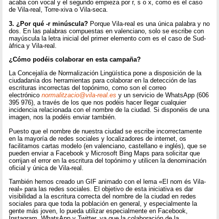
acaba con vocal y el segundo empieza por r, s o x, como es el caso
de Vila-real, Torre-xiva o Vila-seca.
3.
¿Por qué -r minúscula?
Porque Vila-real es una única palabra y no
dos. En las palabras compuestas en valenciano, solo se escribe con
mayúscula la letra inicial del primer elemento com es el caso de Sud-
àfrica y Vila-real.
¿Cómo podéis colaborar en esta campaña?
La Concejalía de Normalización Lingüística pone a disposición de la
ciudadanía dos herramientas para colaborar en la detección de las
escrituras incorrectas del topónimo, como son el correo
electrónico
normalitzacio@vila-real.es
y un servicio de WhatsApp (606
395 976), a través de los que nos podéis hacer llegar cualquier
incidencia relacionada con el nombre de la ciudad. Si disponéis de una
imagen, nos la podéis enviar también.
Puesto que el nombre de nuestra ciudad se escribe incorrectamente
en la mayoría de redes sociales y localizadores de internet, os
facilitamos cartas modelo (en valenciano, castellano e inglés), que se
pueden enviar a Facebook y Microsoft Bing Maps para solicitar que
corrijan el error en la escritura del topónimo y utilicen la denominación
oficial y única de Vila-real.
También hemos creado un GIF animado con el lema «El nom és Vila-
real» para las redes sociales. El objetivo de esta iniciativa es dar
visibilidad a la escritura correcta del nombre de la ciudad en redes
sociales para que toda la población en general, y especialmente la
gente más joven, lo pueda utilizar especialmente en Facebook,
Instagram, WhatsApp y Twitter, ya que la colaboración de la