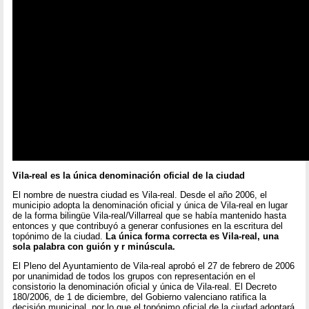
Vila-real es la única denominación oficial de la ciudad
El nombre de nuestra ciudad es Vila-real. Desde el año 2006, el
municipio adopta la denominación oficial y única de Vila-real en lugar
de la forma bilingüe Vila-real/Villarreal que se había mantenido hasta
entonces y que contribuyó a generar confusiones en la escritura del
topónimo de la ciudad.
La única forma correcta es Vila-real, una
sola palabra con guión y r minúscula.
El Pleno del Ayuntamiento de Vila-real aprobó el 27 de febrero de 2006
por unanimidad de todos los grupos con representación en el
consistorio la denominación oficial y única de Vila-real. El Decreto
180/2006, de 1 de diciembre, del Gobierno valenciano ratifica la
decisión municipal, por lo que el topónimo oficial de la ciudad adoptará