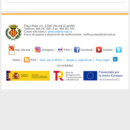
Plaça Major s/n. 12540 Vila-real (Castelló)
Teléfono: 964 547 000 | Fax: 964 547 032
Correo electrónico:
atencio@vila-real.es
Envío de puesta a disposición de notificaciones: notificaciones@vila-real.es
App Vila-real
Instagram
Flickr
Facebook
Youtube
Twitter
RSS
Subv. por el MITyC
Quejas y sugerencias
Aviso legal
Accesibilidad