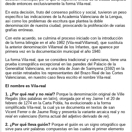
desde entonces exclusivamente la forma Vila-real.
En esta decisión, fruto del consenso político y social, tuvieron un peso
específico las indicaciones de la Academia Valenciana de la Lengua,
así como los problemas de escritura que plantea la doble
denominación de nuestra ciudad, provocando la proliferación de varias
grafías erróneas.
Con este acuerdo, se culmina el proceso iniciado con la introducción
de la forma bilingüe en el año 1982 (Vila-real/Villarreal), que sustituía
la anterior denominación Villarreal de los Infantes, que aparece por
primera vez en la documentación municipal el año 1940.
La forma Vila-real, que se considera tradicional y valenciana, tiene una
prueba iconográfica excepcional en las paredes del Palacio de la
Generalitat Valenciana, en una tela de Joan de Sarinyena (1592) en la
que están retratados los representantes del Brazo Real de las Cortes
Valencianas, en nuestro caso lleva escrito el nombre Vila-real.
El nombre es Vila-real
1. ¿Por qué
real
y no
reial
?
Porque la denominación original de Ville
Regalis (dos palabras en latín), otorgada por el rey Jaime I el 20 de
febrero de 1274 en la Carta Pobla, ha evolucionado a la forma
simplificada Vila-real, la cual ya se documenta en textos de san
Vicent Ferrer o de Jaume Roig y presenta la variante arcaica real y no
reial
en valenciano (forma actual del adjetivo derivado de
rei
).
2.
¿Por qué lleva guión?
Porque el guión es un signo ortográfico que
sirve para unir palabras compuestas en las cuales el primer elemento