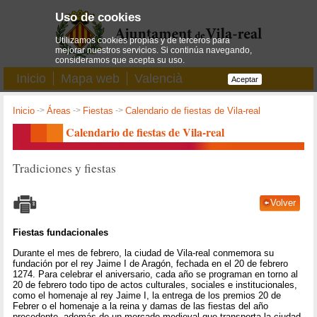
Uso de cookies
Utilizamos cookies propias y de terceros para
mejorar nuestros servicios. Si continúa navegando,
consideramos que acepta su uso.
Inicio
Mapa web
Valencià
Aceptar
Inicio
->
Áreas
->
Fiestas
->
Calendario de fiestas de Vila-real
Calendario de fiestas de Vila-real
Tradiciones y fiestas
Volver
Fiestas fundacionales
Durante el mes de febrero, la ciudad de Vila-real conmemora su
fundación por el rey Jaime I de Aragón, fechada en el 20 de febrero
1274. Para celebrar el aniversario, cada año se programan en torno al
20 de febrero todo tipo de actos culturales, sociales e institucionales,
como el homenaje al rey Jaime I, la entrega de los premios 20 de
Febrer o el homenaje a la reina y damas de las fiestas del año
precedente, además de un mercado medieval que transporta la ciudad