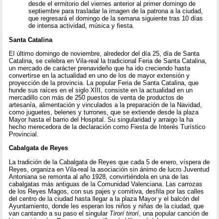
desde el ermitorio del viernes anterior al primer domingo de
septiembre para trasladar la imagen de la patrona a la ciudad,
que regresará el domingo de la semana siguiente tras 10 días
de intensa actividad, música y fiesta.
Santa Catalina
El último domingo de noviembre, alrededor del día 25, día de Santa
Catalina, se celebra en Vila-real la tradicional Feria de Santa Catalina,
un mercado de carácter prenavideño que ha ido creciendo hasta
convertirse en la actualidad en uno de los de mayor extensión y
proyección de la provincia. La popular Feria de Santa Catalina, que
hunde sus raíces en el siglo XIII, consiste en la actualidad en un
mercadillo con más de 250 puestos de venta de productos de
artesanía, alimentación y vinculados a la preparación de la Navidad,
como juguetes, belenes y turrones, que se extiende desde la plaza
Mayor hasta el barrio del Hospital. Su singularidad y arraigo la ha
hecho merecedora de la declaración como Fiesta de Interés Turístico
Provincial.
Cabalgata de Reyes
La tradición de la Cabalgata de Reyes que cada 5 de enero, víspera de
Reyes, organiza en Vila-real la asociación sin ánimo de lucro Juventud
Antoniana se remonta al año 1928, convirtiéndola en una de las
cabalgatas más antiguas de la Comunidad Valenciana. Las carrozas
de los Reyes Magos, con sus pajes y comitiva, desfila por las calles
del centro de la ciudad hasta llegar a la plaza Mayor y el balcón del
Ayuntamiento, donde les esperan los niños y niñas de la ciudad, que
van cantando a su paso el singular
Tirorí tirorí
, una popular canción de