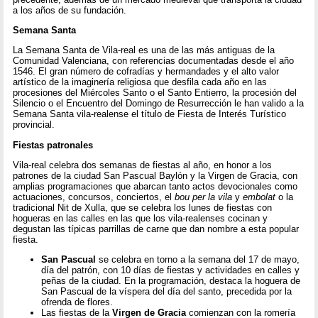
a los años de su fundación.
Semana Santa
La Semana Santa de Vila-real es una de las más antiguas de la
Comunidad Valenciana, con referencias documentadas desde el año
1546. El gran número de cofradías y hermandades y el alto valor
artístico de la imaginería religiosa que desfila cada año en las
procesiones del Miércoles Santo o el Santo Entierro, la procesión del
Silencio o el Encuentro del Domingo de Resurrección le han valido a la
Semana Santa vila-realense el título de Fiesta de Interés Turístico
provincial.
Fiestas patronales
Vila-real celebra dos semanas de fiestas al año, en honor a los
patrones de la ciudad San Pascual Baylón y la Virgen de Gracia, con
amplias programaciones que abarcan tanto actos devocionales como
actuaciones, concursos, conciertos, el
bou per la vila
y
embolat
o la
tradicional Nit de Xulla, que se celebra los lunes de fiestas con
hogueras en las calles en las que los vila-realenses cocinan y
degustan las típicas parrillas de carne que dan nombre a esta popular
fiesta.
San Pascual
se celebra en torno a la semana del 17 de mayo,
día del patrón, con 10 días de fiestas y actividades en calles y
peñas de la ciudad. En la programación, destaca la hoguera de
San Pascual de la víspera del día del santo, precedida por la
ofrenda de flores.
Las fiestas de la
Virgen de Gracia
comienzan con la romería