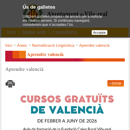
Ús de galletes
Utilitzem galletes pròpies i de tercers per a millorar
els nostres serveis. Si continueu navegant,
considerem que n’accepteu l’ús.
Inici
Mapa web
Castellano
Acceptar
Inici
->
Àrees
->
Normalització Lingüística
->
Aprendre valencià
Aprendre valencià
Aprendre valencià
tornar