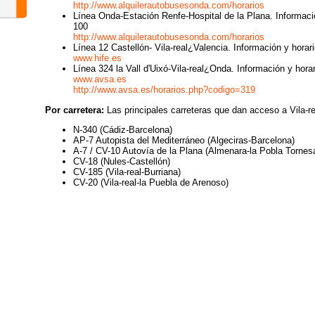
http://www.alquilerautobusesonda.com/horarios
Línea Onda-Estación Renfe-Hospital de la Plana. Informació
100
http://www.alquilerautobusesonda.com/horarios
Línea 12 Castellón- Vila-real¿Valencia. Información y hora
www.hife.es
Línea 324 la Vall d'Uixó-Vila-real¿Onda. Información y hora
www.avsa.es
http://www.avsa.es/horarios.php?codigo=319
Por carretera:
Las principales carreteras que dan acceso a Vila-re
N-340 (Cádiz-Barcelona)
AP-7 Autopista del Mediterráneo (Algeciras-Barcelona)
A-7 / CV-10 Autovía de la Plana (Almenara-la Pobla Tornes
CV-18 (Nules-Castellón)
CV-185 (Vila-real-Burriana)
CV-20 (Vila-real-la Puebla de Arenoso)