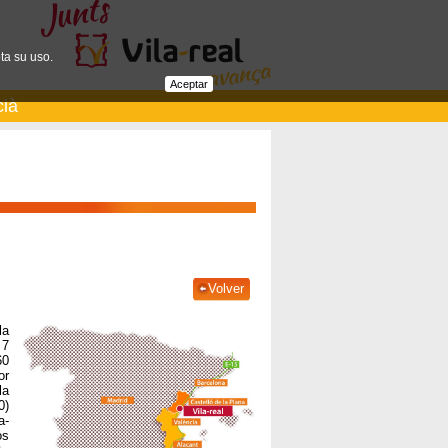
ta su uso.
Aceptar
cià
Volver
la
 7
60
or
la
0)
a-
os