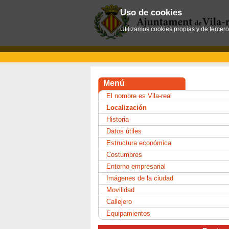
Uso de cookies
Utilizamos cookies propias y de tercer
Menú
El nombre es Vila-real
Localización
Historia
Datos útiles
Estructura económica
Costumbres
Entorno empresarial
Imágenes de la ciudad
Movilidad
Callejero
Equipamientos