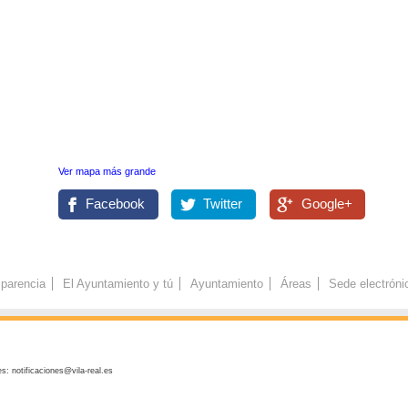
Ver mapa más grande
Facebook
Twitter
Google+
parencia
El Ayuntamiento y tú
Ayuntamiento
Áreas
Sede electróni
s: notificaciones@vila-real.es