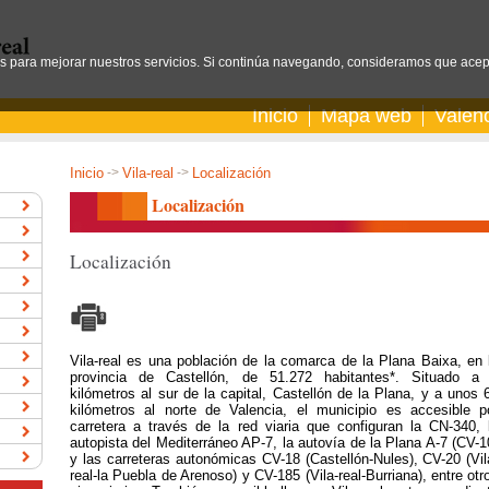
os para mejorar nuestros servicios. Si continúa navegando, consideramos que acep
Inicio
Mapa web
Valen
Inicio
->
Vila-real
->
Localización
Localización
Localización
Vila-real es una población de la comarca de la Plana Baixa, en 
provincia de Castellón, de 51.272 habitantes*. Situado a
kilómetros al sur de la capital, Castellón de la Plana, y a unos 
kilómetros al norte de Valencia, el municipio es accesible p
carretera a través de la red viaria que configuran la CN-340, 
autopista del Mediterráneo AP-7, la autovía de la Plana A-7 (CV-1
y las carreteras autonómicas CV-18 (Castellón-Nules), CV-20 (Vil
real-la Puebla de Arenoso) y CV-185 (Vila-real-Burriana), entre otr