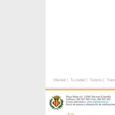
Vila-real
Tu ciudad
Turismo
Trans
Plaça Major s/n. 12540 Vila-real (Castelló)
Teléfono: 964 547 000 | Fax: 964 547 032
Correo electrónico:
atencio@vila-real.es
Envío de puesta a disposición de notificacione