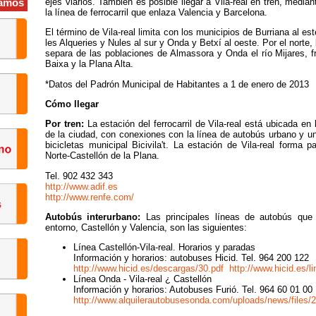
ejes viarios. También es posible llegar a Vila-real en tren, median
amos
la línea de ferrocarril que enlaza Valencia y Barcelona.
El término de Vila-real limita con los municipios de Burriana al est
les Alqueries y Nules al sur y Onda y Betxí al oeste. Por el norte, 
separa de las poblaciones de Almassora y Onda el río Mijares, f
Baixa y la Plana Alta.
*Datos del Padrón Municipal de Habitantes a 1 de enero de 2013
Cómo llegar
Por tren:
La estación del ferrocarril de Vila-real está ubicada en
de la ciudad, con conexiones con la línea de autobús urbano y u
bicicletas municipal Bicivila't. La estación de Vila-real forma 
Norte-Castellón de la Plana.
Tel. 902 432 343
http://www.adif.es
http://www.renfe.com/
Autobús interurbano:
Las principales líneas de autobús que 
entorno, Castellón y Valencia, son las siguientes:
Línea Castellón-Vila-real. Horarios y paradas
Información y horarios: autobuses Hicid. Tel. 964 200 122
http://www.hicid.es/descargas/30.pdf
http://www.hicid.es/l
Línea Onda - Vila-real ¿ Castellón
Información y horarios: Autobuses Furió. Tel. 964 60 01 00
http://www.alquilerautobusesonda.com/uploads/news/file