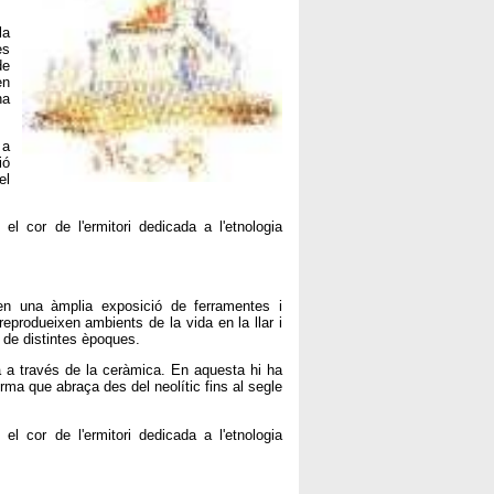
la
es
de
en
na
 a
ió
el
l cor de l'ermitori dedicada a l'etnologia
xen una àmplia exposició de ferramentes i
reprodueixen ambients de la vida en la llar i
 de distintes èpoques.
 a través de la ceràmica. En aquesta hi ha
orma que abraça des del neolític fins al segle
l cor de l'ermitori dedicada a l'etnologia