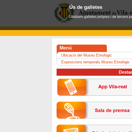
Ús de galletes
Utilitzem galletes pròpies i de tercers 
Menú
Ubicació del Museu Etnològic
Exposicions temporals Museu Etnològic
Desta