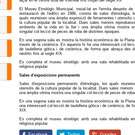
alçar en el centre urbà de Vila-real fins mitjan del segle XX.
El Museu Etnològic Municipal, instal·lat en l'ermita després de 
restauració de l'edifici en 1986, consta de sales d'etnologia, l
quals reuneixen una àmplia exposició de ferramentes i utensilis 
la cultura popular de la localitat. Dues sales menors reprodueix
ambients de la vida en la llar i una àmplia vitrina mostra u
singular col·lecció de peces de roba de distintes èpoques.
En una segona sala es mostra la història econòmica de la Plana
través de la ceràmica. En aquesta hi ha una interessant col·lecc
de taulelleria gòtica i de ceràmica, de forma que abraça des d
neolític fins al segle XIX.
Es completa el museu etnològic amb una sala rehabilitada en e
religiosa popular.
Sales d'exposicions permanents
Sales d'exposicions permanents d'etnologia, les quals reunei
utensilis de la cultura popular de la localitat. Dues sales menors 
una àmplia vitrina mostra una singular col·lecció de peces de roba
En una segona sala es mostra la història econòmica de la Plana
una interessant col·lecció de taulelleria gòtica i de ceràmica, de f
XIX.
Es completa el museu etnològic amb una sala rehabilitada en e
religiosa popular.
Facebook
Twitter
Google+