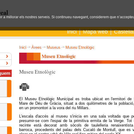
per a millorar els nostres serveis. Si continueu navegant, considerem que n’accepteu
Inici
Mapa web
Castell
Inici
->
Àrees
->
Museus
->
Museu Etnològic
Museu Etnològic
Museu Etnològic
quem
El Museu Etnològic Municipal es troba ubicat en l'ermitori de 
Mare de Déu de Gràcia, situat a dos quilòmetres de la població,
en un promontori a la vora del riu Millars.
L'escala d'accés al museu s'inicia en una sala voltada que p
presumir-se com l'espai de la primitiva ermita de la Verge. Tot 
recinte està decorat amb sòcols de taulelleria renaixentista
barroca, procedents del palau dels Cucaló de Montull, que es 