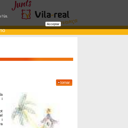
 l’ús.
Acceptar
ano
tornar
la
 i
ot
el
 i
va