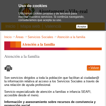
Uso de cookies
Utilizamos cookies propias y de terceros para
mejorar nuestros servicios. Si continúa navegando,
consideramos que acepta su uso.
Inicio
Mapa web
Valencià
Aceptar
Inicio
->
Áreas
->
Servicios Sociales
->
Atención a la familia
Atención a la familia
Atención a la familia
Volver
Son servicios dirigidos a toda la población que facilitan al ciudadan@
la información relativa al acceso a los Servicios Sociales a través de
una relación de ayuda profesional.
Servicio especializado de atención a familias e infancia SEAFI,
accesible desde el menú.
Información y asesoramiento sobre recursos de convivencia y
promoción social.