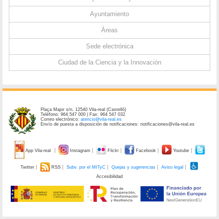
Ayuntamiento
Áreas
Sede electrónica
Ciudad de la Ciencia y la Innovación
Plaça Major s/n. 12540 Vila-real (Castelló)
Teléfono: 964 547 000 | Fax: 964 547 032
Correo electrónico:
atencio@vila-real.es
Envío de puesta a disposición de notificaciones: notificaciones@vila-real.es
App Vila-real
Instagram
Flickr
Facebook
Youtube
Twitter
RSS
Subv. por el MITyC
Quejas y sugerencias
Aviso legal
Accesibilidad