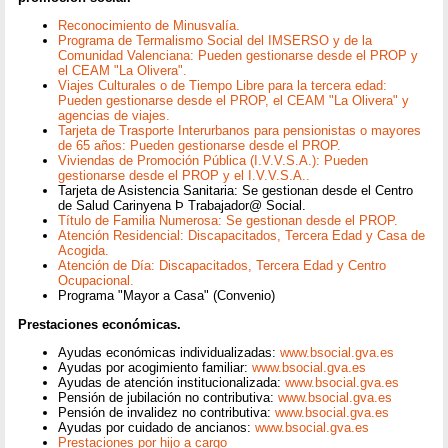
Reconocimiento de Minusvalía.
Programa de Termalismo Social del IMSERSO y de la
Comunidad Valenciana: Pueden gestionarse desde el PROP y
el CEAM "La Olivera".
Viajes Culturales o de Tiempo Libre para la tercera edad:
Pueden gestionarse desde el PROP, el CEAM "La Olivera" y
agencias de viajes.
Tarjeta de Trasporte Interurbanos para pensionistas o mayores
de 65 años: Pueden gestionarse desde el PROP.
Viviendas de Promoción Pública (I.V.V.S.A.): Pueden
gestionarse desde el PROP y el I.V.V.S.A..
Tarjeta de Asistencia Sanitaria: Se gestionan desde el Centro
de Salud Carinyena Þ Trabajador@ Social.
Título de Familia Numerosa: Se gestionan desde el PROP.
Atención Residencial: Discapacitados, Tercera Edad y Casa de
Acogida.
Atención de Día: Discapacitados, Tercera Edad y Centro
Ocupacional.
Programa "Mayor a Casa" (Convenio)
Prestaciones económicas.
Ayudas económicas individualizadas:
www.bsocial.gva.es
Ayudas por acogimiento familiar:
www.bsocial.gva.es
Ayudas de atención institucionalizada:
www.bsocial.gva.es
Pensión de jubilación no contributiva:
www.bsocial.gva.es
Pensión de invalidez no contributiva:
www.bsocial.gva.es
Ayudas por cuidado de ancianos:
www.bsocial.gva.es
Prestaciones por hijo a cargo