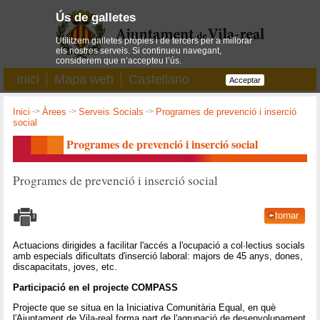
Ús de galletes
Utilitzem galletes pròpies i de tercers per a millorar
els nostres serveis. Si continueu navegant,
considerem que n’accepteu l’ús.
Inici
Mapa web
Castellano
Acceptar
Inici
->
Àrees
->
Serveis Socials
->
Programes de prevenció i inserció
social
Programes de prevenció i inserció social
Programes de prevenció i inserció social
tornar
Actuacions dirigides a facilitar l'accés a l'ocupació a col·lectius socials
amb especials dificultats d'inserció laboral: majors de 45 anys, dones,
discapacitats, joves, etc.
Participació en el projecte COMPASS
Projecte que se situa en la Iniciativa Comunitària Equal, en què
l'Ajuntament de Vila-real forma part de l'agrupació de desenvolupament