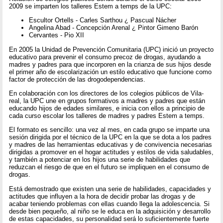
2009 se imparten los talleres Estem a temps de la UPC:
Escultor Ortells - Carles Sarthou ¿ Pascual Nácher
Angelina Abad - Concepción Arenal ¿ Pintor Gimeno Barón
Cervantes - Pio XII
En 2005 la Unidad de Prevención Comunitaria (UPC) inició un proyecto
educativo para prevenir el consumo precoz de drogas, ayudando a
madres y padres para que incorporen en la crianza de sus hijos desde
el primer año de escolarización un estilo educativo que funcione como
factor de protección de las drogodependencias.
En colaboración con los directores de los colegios públicos de Vila-
real, la UPC une en grupos formativos a madres y padres que están
educando hijos de edades similares, e inicia con ellos a principio de
cada curso escolar los talleres de madres y padres Estem a temps.
El formato es sencillo: una vez al mes, en cada grupo se imparte una
sesión dirigida por el técnico de la UPC en la que se dota a los padres
y madres de las herramientas educativas y de convivencia necesarias
dirigidas a promover en el hogar actitudes y estilos de vida saludables,
y también a potenciar en los hijos una serie de habilidades que
reduzcan el riesgo de que en el futuro se impliquen en el consumo de
drogas.
Está demostrado que existen una serie de habilidades, capacidades y
actitudes que influyen a la hora de decidir probar las drogas y de
acabar teniendo problemas con ellas cuando llega la adolescencia. Si
desde bien pequeño, al niño se le educa en la adquisición y desarrollo
de estas capacidades, su personalidad será lo suficientemente fuerte