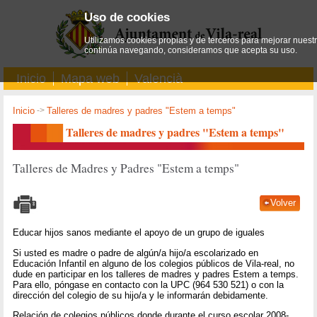
Uso de cookies
Utilizamos cookies propias y de terceros para mejorar nuestro
continúa navegando, consideramos que acepta su uso.
Inicio
Mapa web
Valencià
Inicio
->
Talleres de madres y padres "Estem a temps"
Talleres de madres y padres "Estem a temps"
Talleres de Madres y Padres "Estem a temps"
Volver
Educar hijos sanos mediante el apoyo de un grupo de iguales
Si usted es madre o padre de algún/a hijo/a escolarizado en
Educación Infantil en alguno de los colegios públicos de Vila-real, no
dude en participar en los talleres de madres y padres Estem a temps.
Para ello, póngase en contacto con la UPC (964 530 521) o con la
dirección del colegio de su hijo/a y le informarán debidamente.
Relación de colegios públicos donde durante el curso escolar 2008-