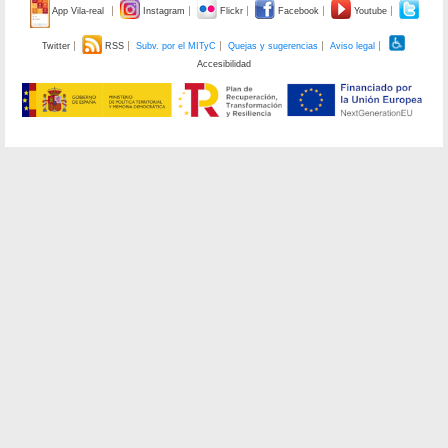
App Vila-real
Instagram
Flickr
Facebook
Youtube
Twitter
RSS
Subv. por el MITyC
Quejas y sugerencias
Aviso legal
Accesibilidad