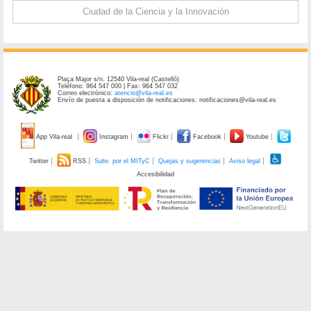
Ciudad de la Ciencia y la Innovación
Plaça Major s/n. 12540 Vila-real (Castelló)
Teléfono: 964 547 000 | Fax: 964 547 032
Correo electrónico:
atencio@vila-real.es
Envío de puesta a disposición de notificaciones: notificaciones@vila-real.es
App Vila-real
Instagram
Flickr
Facebook
Youtube
Twitter
RSS
Subv. por el MITyC
Quejas y sugerencias
Aviso legal
Accesibilidad