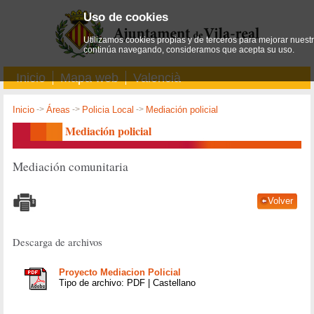
Uso de cookies
Utilizamos cookies propias y de terceros para mejorar nuestro
continúa navegando, consideramos que acepta su uso.
Inicio
Mapa web
Valencià
Inicio
->
Áreas
->
Policia Local
->
Mediación policial
Mediación policial
Mediación comunitaria
Volver
Descarga de archivos
Proyecto Mediacion Policial
Tipo de archivo: PDF | Castellano