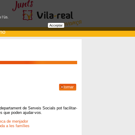
 l’ús.
Acceptar
ano
tornar
 departament de Serveis Socials pot facilitar-
es que poden ajudar-vos.
 beca de menjador
da a les famílies