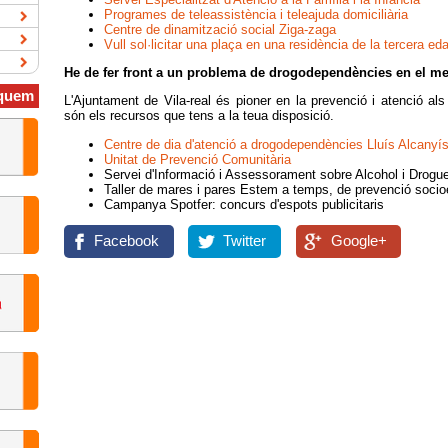
Programes de teleassistència i teleajuda domiciliària
Centre de dinamització social Ziga-zaga
Vull sol·licitar una plaça en una residència de la tercera eda
He de fer front a un problema de drogodependències en el m
quem
L'Ajuntament de Vila-real és pioner en la prevenció i atenció a
són els recursos que tens a la teua disposició.
Centre de dia d'atenció a drogodependències Lluís Alcanyí
Unitat de Prevenció Comunitària
Servei d'Informació i Assessorament sobre Alcohol i Drogu
Taller de mares i pares Estem a temps, de prevenció soci
Campanya Spotfer: concurs d'espots publicitaris
Facebook
Twitter
Google+