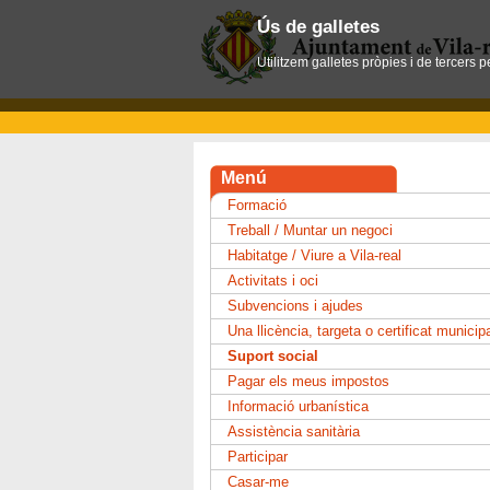
Ús de galletes
Utilitzem galletes pròpies i de tercers 
Menú
Formació
Treball / Muntar un negoci
Habitatge / Viure a Vila-real
Activitats i oci
Subvencions i ajudes
Una llicència, targeta o certificat municip
Suport social
Pagar els meus impostos
Informació urbanística
Assistència sanitària
Participar
Casar-me