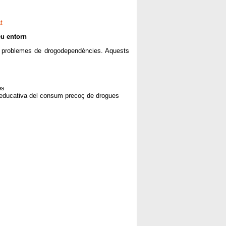
t
eu entorn
ls problemes de drogodependències. Aquests
s
es
oeducativa del consum precoç de drogues