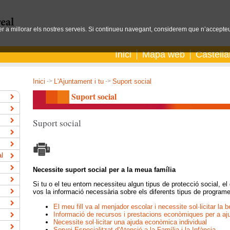
per a millorar els nostres serveis. Si continueu navegant, considerem que n’accepteu
Inici
Mapa web
Castell
Inici
->
L'Ajuntament i tu
->
Suport social
Suport social
Suport social
al
Necessite suport social per a la meua família
Si tu o el teu entorn necessiteu algun tipus de protecció social, el
vos la informació necessària sobre els diferents tipus de program
El meu fill va al menjador escolar i necessite sol·licitar la
Informació de recursos i prestacions econòmiques per a aju
Necessite sol·licitar una ajuda econòmica individual
Servei Especialitzat d'Atenció a la Família i la Infància